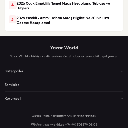
2026 Ocak Emeklilik Temel Maaş Hesaplama Tablosu ve
4
Bilgileri
2026 Emekli Zammı: Taban Maaş Bilgileri ve 20 Bin Lira
5
Ödeme Hesaplama!
Yazar World
Yazar World - Türkiye ve dünyadan güncel haberler, son dakika gelişmeleri
Kategoriler
Servisler
Kurumsal
Gizlilik Politikası
Kullanım Koşulları
Site Haritası
info@yazarworld.com
+90 501 379 08 08