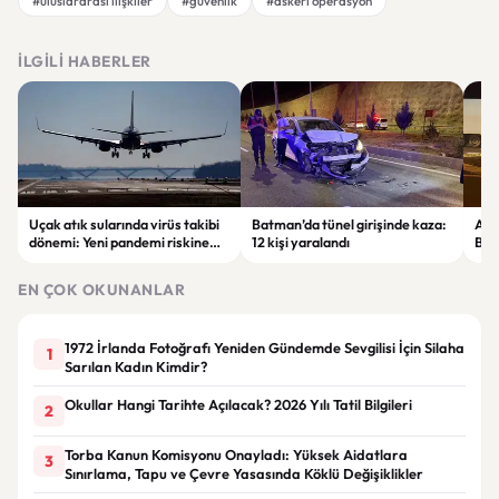
#uluslararası ilişkiler
#güvenlik
#askeri operasyon
İLGILI HABERLER
Uçak atık sularında virüs takibi
Batman’da tünel girişinde kaza:
Ada
dönemi: Yeni pandemi riskine
12 kişi yaralandı
Bel
karşı erken uyarı sistemi
yaşa
geliştiriliyor
EN ÇOK OKUNANLAR
1972 İrlanda Fotoğrafı Yeniden Gündemde Sevgilisi İçin Silaha
1
Sarılan Kadın Kimdir?
Okullar Hangi Tarihte Açılacak? 2026 Yılı Tatil Bilgileri
2
Torba Kanun Komisyonu Onayladı: Yüksek Aidatlara
3
Sınırlama, Tapu ve Çevre Yasasında Köklü Değişiklikler