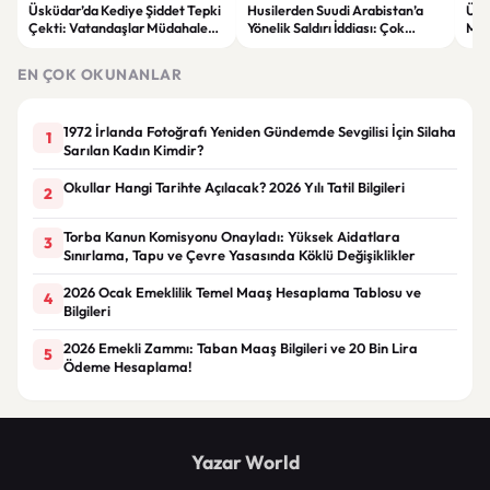
Üsküdar’da Kediye Şiddet Tepki
Husilerden Suudi Arabistan’a
Ünl
Çekti: Vatandaşlar Müdahale
Yönelik Saldırı İddiası: Çok
Mut
Etti
Sayıda Askerin Etkilendiği Öne
Erdi
Sürüldü
EN ÇOK OKUNANLAR
1972 İrlanda Fotoğrafı Yeniden Gündemde Sevgilisi İçin Silaha
1
Sarılan Kadın Kimdir?
Okullar Hangi Tarihte Açılacak? 2026 Yılı Tatil Bilgileri
2
Torba Kanun Komisyonu Onayladı: Yüksek Aidatlara
3
Sınırlama, Tapu ve Çevre Yasasında Köklü Değişiklikler
2026 Ocak Emeklilik Temel Maaş Hesaplama Tablosu ve
4
Bilgileri
2026 Emekli Zammı: Taban Maaş Bilgileri ve 20 Bin Lira
5
Ödeme Hesaplama!
Yazar World