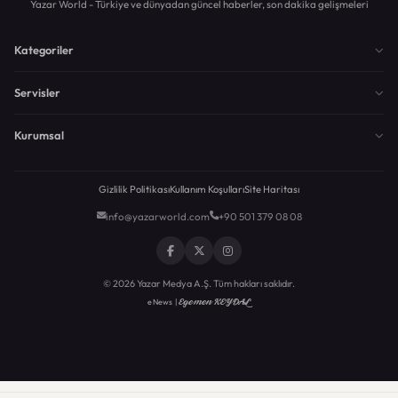
Yazar World - Türkiye ve dünyadan güncel haberler, son dakika gelişmeleri
Kategoriler
Servisler
Kurumsal
Gizlilik Politikası
Kullanım Koşulları
Site Haritası
info@yazarworld.com
+90 501 379 08 08
© 2026 Yazar Medya A.Ş. Tüm hakları saklıdır.
Egemen KEYDAL
eNews |