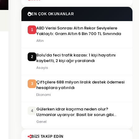
EN ÇOK OKUNANLAR
ABD Verisi Sonrası Altın Rekor Seviyelere
1
Yaklaştı: Gram Altın 6 Bin 700 TL Sınırında
Altin
Bolu’da feci trafik kazası: 1 kişi hayatını
2
kaybetti, 2 kişi ağır yaralandı
Asayis
Çiftçilere 688 milyon liralık destek ödemesi
3
hesaplara yatırıldı
Ekonomi
Gülerken idrar kaçırma neden olur?
4
Uzmanlar uyarıyor: Basit bir sorun gibi
görülmemeli
Genel
BIZI TAKIP EDIN