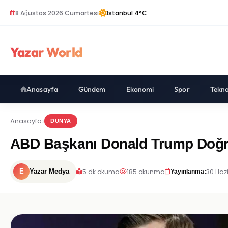
8 Ağustos 2026 Cumartesi
İstanbul 4°C
Yazar World
Anasayfa
Gündem
Ekonomi
Spor
Tekno
Anasayfa
DUNYA
ABD Başkanı Donald Trump Doğru
5 dk okuma
185 okunma
30 Haz
E
Yazar Medya
Yayınlanma: