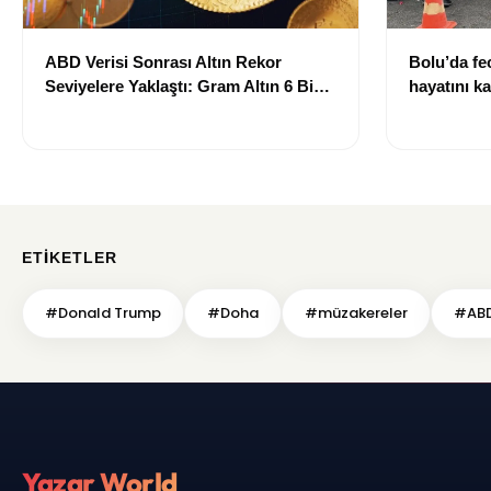
ABD Verisi Sonrası Altın Rekor
Bolu’da fec
Seviyelere Yaklaştı: Gram Altın 6 Bin
hayatını ka
700 TL Sınırında
ETIKETLER
#Donald Trump
#Doha
#müzakereler
#AB
Yazar World