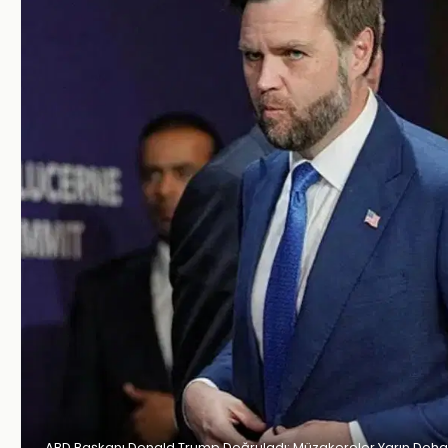
ABD Başkanı Donald Trump Doğruladı: Müzakereler Yarın Doha