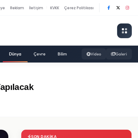
nye
Reklam
İletişim
KVKK
Çerez Politikası
|
Dünya
Çevre
Bilim
Video
Galeri
apılacak
SON DAKIKA