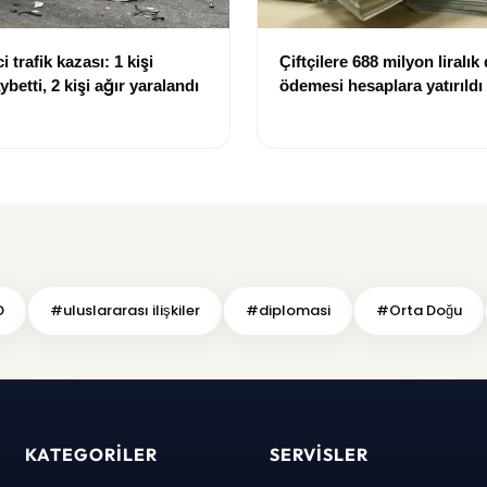
i trafik kazası: 1 kişi
Çiftçilere 688 milyon liralık
ybetti, 2 kişi ağır yaralandı
ödemesi hesaplara yatırıldı
D
#uluslararası ilişkiler
#diplomasi
#Orta Doğu
KATEGORILER
SERVISLER