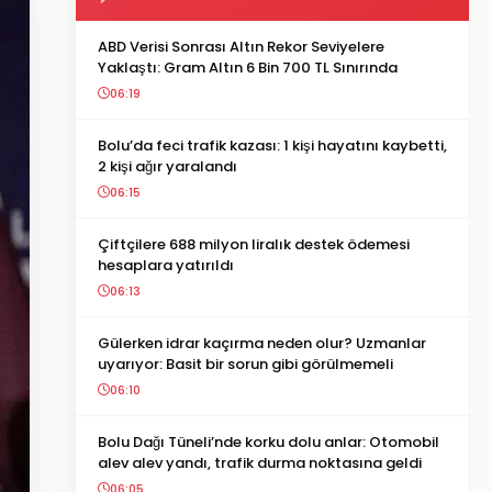
ABD Verisi Sonrası Altın Rekor Seviyelere
Yaklaştı: Gram Altın 6 Bin 700 TL Sınırında
06:19
Bolu’da feci trafik kazası: 1 kişi hayatını kaybetti,
2 kişi ağır yaralandı
06:15
Çiftçilere 688 milyon liralık destek ödemesi
hesaplara yatırıldı
06:13
Gülerken idrar kaçırma neden olur? Uzmanlar
uyarıyor: Basit bir sorun gibi görülmemeli
06:10
Bolu Dağı Tüneli’nde korku dolu anlar: Otomobil
alev alev yandı, trafik durma noktasına geldi
06:05