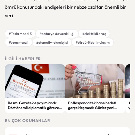
ömrü konusundaki endişeleri bir nebze azaltan önemli bir
veri.
#Tesla Model 3
#batarya dayanıklılığı
#elektrikli araç
#uzun menzil
#otomotiv teknolojisi
#sürdürülebilir ulaşım
İLGILI HABERLER
Resmi Gazete’de yayımlandı:
Enflasyonda tek hane hedefi
ABD
Dört önemli diplomatik göreve
gerçekleşmedi: Gözler yeni
yapa
yeni büyükelçiler atandı
ekonomi adımlarında
ett
kal
EN ÇOK OKUNANLAR