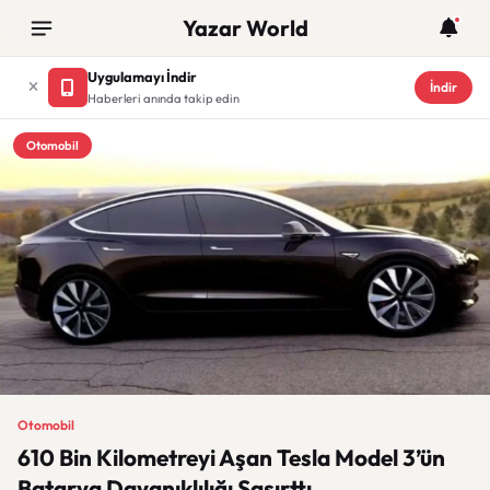
Yazar World
Uygulamayı İndir
İndir
Haberleri anında takip edin
Otomobil
Otomobil
610 Bin Kilometreyi Aşan Tesla Model 3’ün
Batarya Dayanıklılığı Şaşırttı