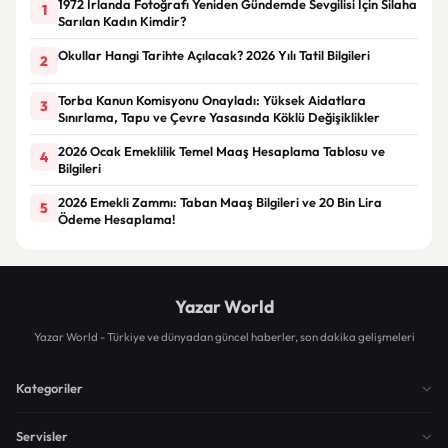
1972 İrlanda Fotoğrafı Yeniden Gündemde Sevgilisi İçin Silaha
1
Sarılan Kadın Kimdir?
Okullar Hangi Tarihte Açılacak? 2026 Yılı Tatil Bilgileri
2
Torba Kanun Komisyonu Onayladı: Yüksek Aidatlara
3
Sınırlama, Tapu ve Çevre Yasasında Köklü Değişiklikler
2026 Ocak Emeklilik Temel Maaş Hesaplama Tablosu ve
4
Bilgileri
2026 Emekli Zammı: Taban Maaş Bilgileri ve 20 Bin Lira
5
Ödeme Hesaplama!
Yazar World
Yazar World - Türkiye ve dünyadan güncel haberler, son dakika gelişmeleri
Kategoriler
Servisler