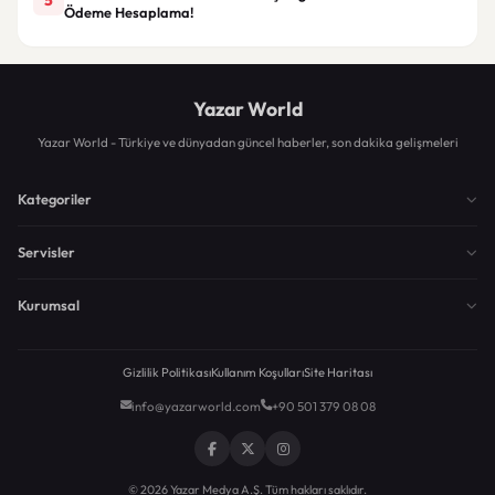
Ödeme Hesaplama!
Yazar World
Yazar World - Türkiye ve dünyadan güncel haberler, son dakika gelişmeleri
Kategoriler
Servisler
Kurumsal
Gizlilik Politikası
Kullanım Koşulları
Site Haritası
info@yazarworld.com
+90 501 379 08 08
© 2026 Yazar Medya A.Ş. Tüm hakları saklıdır.