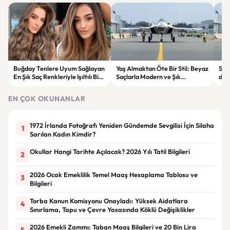
Buğday Tenlere Uyum Sağlayan
Yaş Almaktan Öte Bir Stil: Beyaz
Sav
En Şık Saç Renkleriyle Işıltılı Bir
Saçlarla Modern ve Şık
döne
Görünüm
Görünüm Önerileri
çatı
EN ÇOK OKUNANLAR
1972 İrlanda Fotoğrafı Yeniden Gündemde Sevgilisi İçin Silaha
1
Sarılan Kadın Kimdir?
Okullar Hangi Tarihte Açılacak? 2026 Yılı Tatil Bilgileri
2
2026 Ocak Emeklilik Temel Maaş Hesaplama Tablosu ve
3
Bilgileri
Torba Kanun Komisyonu Onayladı: Yüksek Aidatlara
4
Sınırlama, Tapu ve Çevre Yasasında Köklü Değişiklikler
2026 Emekli Zammı: Taban Maaş Bilgileri ve 20 Bin Lira
5