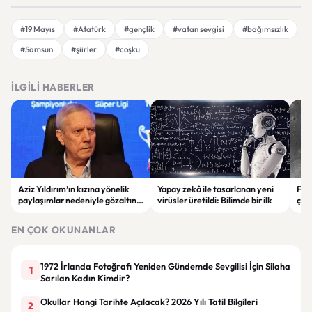
#19 Mayıs
#Atatürk
#gençlik
#vatan sevgisi
#bağımsızlık
#Samsun
#şiirler
#coşku
İLGILI HABERLER
Aziz Yıldırım’ın kızına yönelik
Yapay zekâ ile tasarlanan yeni
Falc
paylaşımlar nedeniyle gözaltına
virüsler üretildi: Bilimde bir ilk
çar
alınan şüpheli için tutuklama
gör
talebi
EN ÇOK OKUNANLAR
1972 İrlanda Fotoğrafı Yeniden Gündemde Sevgilisi İçin Silaha
1
Sarılan Kadın Kimdir?
Okullar Hangi Tarihte Açılacak? 2026 Yılı Tatil Bilgileri
2