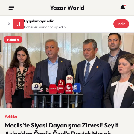
Yazar World
Uygulamayı İndir
İndir
Haberleri anında takip edin
Politika
Politika
Meclis’te Siyasi Dayanışma Zirvesi! Seyit
Aslan’dan Özgür Özel’e Destek Mesajı