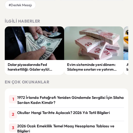
#Destek Mesajı
İLGILI HABERLER
Dolar piyasalarında Fed
Evim sisteminde yeni dönem:
Alta
hareketliliği: Gözler eylül
Sözleşme sınırları ve yatırım
bell
ayındaki faiz kararında
kuralları değişti
Bil
duy
EN ÇOK OKUNANLAR
1972 İrlanda Fotoğrafı Yeniden Gündemde Sevgilisi İçin Silaha
1
Sarılan Kadın Kimdir?
Okullar Hangi Tarihte Açılacak? 2026 Yılı Tatil Bilgileri
2
2026 Ocak Emeklilik Temel Maaş Hesaplama Tablosu ve
3
Bilgileri