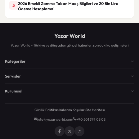
2026 Emekli Zammı: Taban Maaş Bilgileri ve 20 Bin Lira
5
Ödeme Hesaplama!
Yazar World
Yazar World - Türkiye ve dünyadan güncel haberler, son dakika gelişmeleri
Kategoriler
Servisler
Kurumsal
Gizlilik Politikası
Kullanım Koşulları
Site Haritası
info@yazarworld.com
+90 501 379 08 08