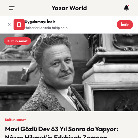
Yazar World
Uygulamayı İndir
İndir
Haberleri anında takip edin
Kultur-sanat
Kultur-sanat
Mavi Gözlü Dev 63 Yıl Sonra da Yaşıyor:
Nâzım Hikmet’in Edebiyatı Zamana