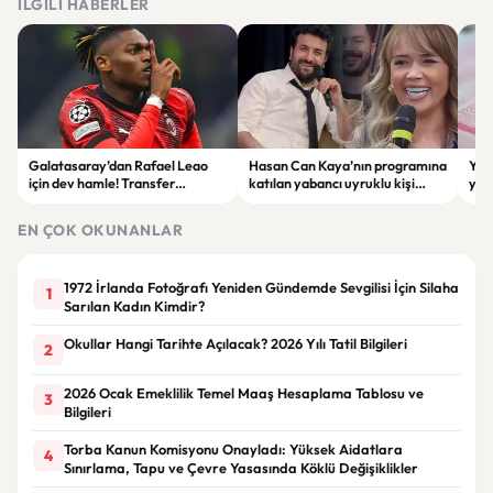
İLGILI HABERLER
Galatasaray’dan Rafael Leao
Hasan Can Kaya’nın programına
YÖK
için dev hamle! Transfer
katılan yabancı uyruklu kişi
yap
görüşmeleri başladı
çalışma izni olmadığı
dök
gerekçesiyle gözaltına alındı
EN ÇOK OKUNANLAR
1972 İrlanda Fotoğrafı Yeniden Gündemde Sevgilisi İçin Silaha
1
Sarılan Kadın Kimdir?
Okullar Hangi Tarihte Açılacak? 2026 Yılı Tatil Bilgileri
2
2026 Ocak Emeklilik Temel Maaş Hesaplama Tablosu ve
3
Bilgileri
Torba Kanun Komisyonu Onayladı: Yüksek Aidatlara
4
Sınırlama, Tapu ve Çevre Yasasında Köklü Değişiklikler