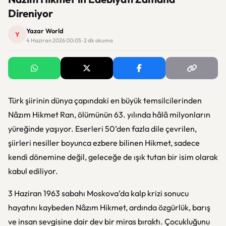
Direniyor
Yazar World
Y
4 Haziran 2026 00:05 · 2 dk okuma
Türk şiirinin dünya çapındaki en büyük temsilcilerinden
Nâzım Hikmet Ran, ölümünün 63. yılında hâlâ milyonların
yüreğinde yaşıyor. Eserleri 50’den fazla dile çevrilen,
şiirleri nesiller boyunca ezbere bilinen Hikmet, sadece
kendi dönemine değil, geleceğe de ışık tutan bir isim olarak
kabul ediliyor.
3 Haziran 1963 sabahı Moskova’da kalp krizi sonucu
hayatını kaybeden Nâzım Hikmet, ardında özgürlük, barış
ve insan sevgisine dair dev bir miras bıraktı. Çocukluğunu