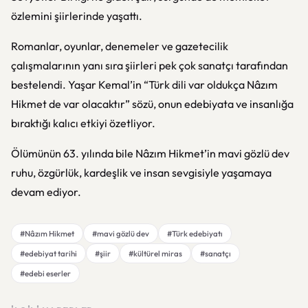
özlemini şiirlerinde yaşattı.
Romanlar, oyunlar, denemeler ve gazetecilik
çalışmalarının yanı sıra şiirleri pek çok sanatçı tarafından
bestelendi. Yaşar Kemal’in “Türk dili var oldukça Nâzım
Hikmet de var olacaktır” sözü, onun edebiyata ve insanlığa
bıraktığı kalıcı etkiyi özetliyor.
Ölümünün 63. yılında bile Nâzım Hikmet’in mavi gözlü dev
ruhu, özgürlük, kardeşlik ve insan sevgisiyle yaşamaya
devam ediyor.
#Nâzım Hikmet
#mavi gözlü dev
#Türk edebiyatı
#edebiyat tarihi
#şiir
#kültürel miras
#sanatçı
#edebi eserler