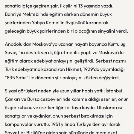
sanatla iç içe geçiren şair, ilk şiirini 13 yaşında yazdı.
Bahriye Mektebi’nde eğitim alırken dönemin büyük
şairlerinden Yahya Kemal’in övgüsünü kazanarak
geleceğin büyük şairlerinden biri olacağının sinyalini verdi.
Anadolu’dan Moskova’ya uzanan hayatı boyunca Kurtuluş
Savaşı’na destek verdi, öğretmenlik yaptı ve Moskova’da
eğitim alarak edebiyat anlayışını geliştirdi. Serbest nazmı
Türk edebiyatına kazandıran Hikmet, 1929’da yayımladığı
“835 Satır” ile dönemin şiir anlayışını kökten değiştirdi.
Siyasi görüşleri nedeniyle uzun yıllar hapis yattı; İstanbul,
Çankırı ve Bursa cezaevlerinde kaleme aldığı eserler, onun
özgür ruhunu ve üretkenliğini ortaya koydu. Uluslararası
sanatçılar ve aydınlar, onun serbest bırakılması için
kampanyalar yürüttü. 1951 yılında Türkiye’den ayrılarak
Sovyetler Birliği’ne giden şair, sürgünde de memleket