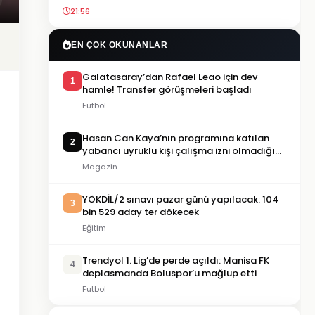
21:56
EN ÇOK OKUNANLAR
Galatasaray’dan Rafael Leao için dev
1
hamle! Transfer görüşmeleri başladı
Futbol
Hasan Can Kaya’nın programına katılan
2
yabancı uyruklu kişi çalışma izni olmadığı
gerekçesiyle gözaltına alındı
Magazin
YÖKDİL/2 sınavı pazar günü yapılacak: 104
3
bin 529 aday ter dökecek
Eğitim
Trendyol 1. Lig’de perde açıldı: Manisa FK
4
deplasmanda Boluspor’u mağlup etti
Futbol