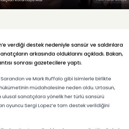
n’e verdiği destek nedeniyle sansür ve saldırılara
natçıların arkasında olduklarını açıkladı. Bakan,
ntısı sonrası gazetecilere yaptı.
arandon ve Mark Ruffalo gibi isimlerle birlikte
l hükümetinin müdahalesine neden oldu. Urtasun,
ulusal sanatçılara yönelik her türlü sansürü
alan oyuncu Sergi Lopez’e tam destek verildiğini