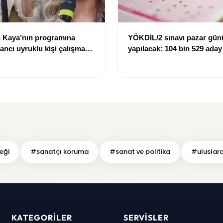
 Kaya’nın programına
YÖKDİL/2 sınavı pazar gün
bancı uyruklu kişi çalışma
yapılacak: 104 bin 529 aday
ığı gerekçesiyle gözaltına
dökecek
teği
#sanatçı koruma
#sanat ve politika
#uluslarar
KATEGORILER
SERVISLER