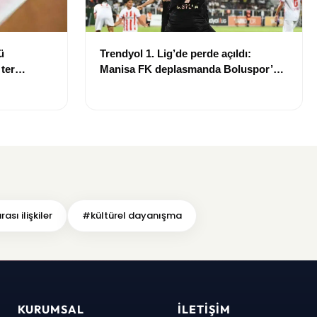
ü
Trendyol 1. Lig’de perde açıldı:
 ter
Manisa FK deplasmanda Boluspor’u
mağlup etti
ası ilişkiler
#kültürel dayanışma
KURUMSAL
İLETIŞIM