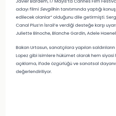
Javier Bardem, 17 Mayıs’ta Cannes Film Festiv
adayı filmi
Sevgili
nin tanıtımında yaptığı konuş
edilecek olanlar” olduğunu dile getirmişti. Ser
Canal Plus’ın İsrail’e verdiği desteğe karşı u
Juliette Binoche, Blanche Gardin, Adele Haenel
Bakan Urtasun, sanatçılara yapılan saldırılar
Lopez gibi isimlere hükümet olarak hem siyasi h
açıklama, ifade özgürlüğü ve sanatsal dayanı
değerlendiriliyor.