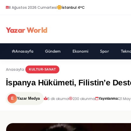
8 Ağustos 2026 Cumartesi
İstanbul 4°C
Yazar World
Anasayfa
Gündem
Ekonomi
Spor
Tekno
Anasayfa
KULTUR-SANAT
İspanya Hükümeti, Filistin’e Des
5 dk okuma
230 okunma
21 May
E
Yazar Medya
Yayınlanma: