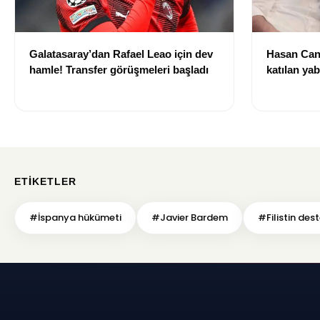
Galatasaray’dan Rafael Leao için dev
Hasan Can
hamle! Transfer görüşmeleri başladı
katılan ya
izni olmad
alındı
ETIKETLER
#İspanya hükümeti
#Javier Bardem
#Filistin des