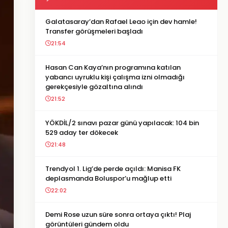
Galatasaray’dan Rafael Leao için dev hamle!
Transfer görüşmeleri başladı
21:54
Hasan Can Kaya’nın programına katılan
yabancı uyruklu kişi çalışma izni olmadığı
gerekçesiyle gözaltına alındı
21:52
YÖKDİL/2 sınavı pazar günü yapılacak: 104 bin
529 aday ter dökecek
21:48
Trendyol 1. Lig’de perde açıldı: Manisa FK
deplasmanda Boluspor’u mağlup etti
22:02
Demi Rose uzun süre sonra ortaya çıktı! Plaj
görüntüleri gündem oldu