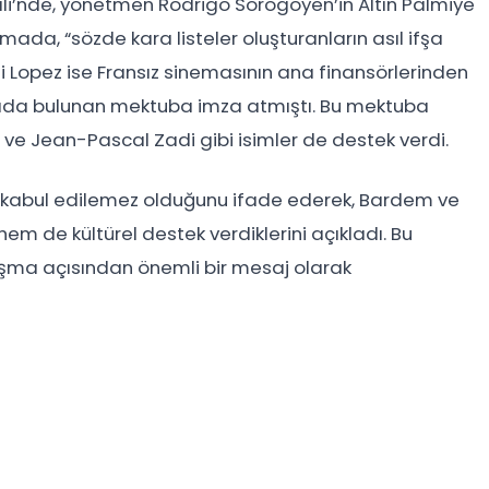
ali’nde, yönetmen Rodrigo Sorogoyen’in Altın Palmiye
mada, “sözde kara listeler oluşturanların asıl ifşa
gi Lopez ise Fransız sinemasının ana finansörlerinden
yarıda bulunan mektuba imza atmıştı. Bu mektuba
 ve Jean-Pascal Zadi gibi isimler de destek verdi.
ın kabul edilemez olduğunu ifade ederek, Bardem ve
em de kültürel destek verdiklerini açıkladı. Bu
şma açısından önemli bir mesaj olarak