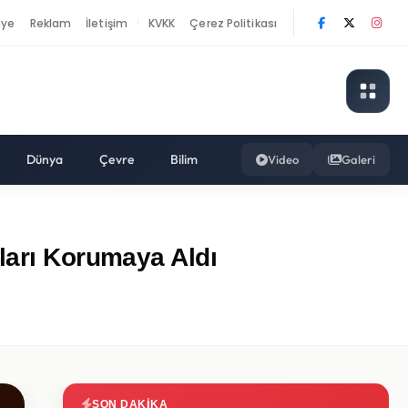
nye
Reklam
İletişim
KVKK
Çerez Politikası
|
Dünya
Çevre
Bilim
Video
Galeri
ları Korumaya Aldı
SON DAKIKA