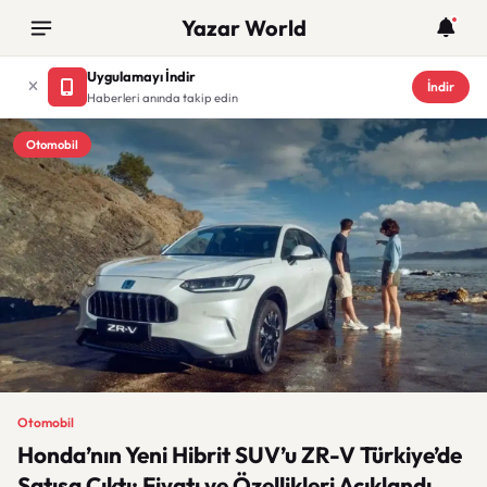
Yazar World
Uygulamayı İndir
İndir
Haberleri anında takip edin
Otomobil
Otomobil
Honda’nın Yeni Hibrit SUV’u ZR-V Türkiye’de
Satışa Çıktı: Fiyatı ve Özellikleri Açıklandı