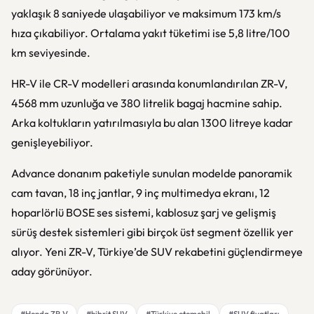
yaklaşık 8 saniyede ulaşabiliyor ve maksimum 173 km/s
hıza çıkabiliyor. Ortalama yakıt tüketimi ise 5,8 litre/100
km seviyesinde.
HR-V ile CR-V modelleri arasında konumlandırılan ZR-V,
4568 mm uzunluğa ve 380 litrelik bagaj hacmine sahip.
Arka koltukların yatırılmasıyla bu alan 1300 litreye kadar
genişleyebiliyor.
Advance donanım paketiyle sunulan modelde panoramik
cam tavan, 18 inç jantlar, 9 inç multimedya ekranı, 12
hoparlörlü BOSE ses sistemi, kablosuz şarj ve gelişmiş
sürüş destek sistemleri gibi birçok üst segment özellik yer
alıyor. Yeni ZR-V, Türkiye’de SUV rekabetini güçlendirmeye
aday görünüyor.
#Honda ZR-V
#hibrit SUV
#Türkiye otomobil
#SUV fiyatları