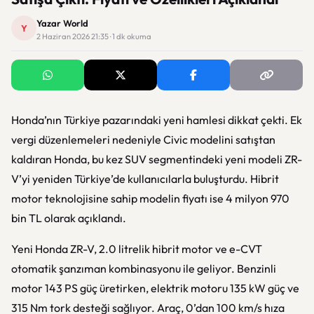
Yazar World
Y
2 Haziran 2026 21:35 · 1 dk okuma
Honda’nın Türkiye pazarındaki yeni hamlesi dikkat çekti. Ek
vergi düzenlemeleri nedeniyle Civic modelini satıştan
kaldıran
Honda
, bu kez SUV segmentindeki yeni modeli ZR-
V’yi yeniden Türkiye’de kullanıcılarla buluşturdu. Hibrit
motor teknolojisine sahip modelin fiyatı ise 4 milyon 970
bin TL olarak açıklandı.
Yeni Honda ZR-V, 2.0 litrelik hibrit motor ve e-CVT
otomatik şanzıman kombinasyonu ile geliyor. Benzinli
motor 143 PS güç üretirken, elektrik motoru 135 kW güç ve
315 Nm tork desteği sağlıyor. Araç, 0’dan 100 km/s hıza