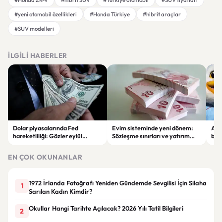
#yeni otomobil özellikleri
#Honda Türkiye
#hibrit araçlar
#SUV modelleri
İLGILI HABERLER
Dolar piyasalarında Fed
Evim sisteminde yeni dönem:
Alta
hareketliliği: Gözler eylül
Sözleşme sınırları ve yatırım
bell
ayındaki faiz kararında
kuralları değişti
Bil
duy
EN ÇOK OKUNANLAR
1972 İrlanda Fotoğrafı Yeniden Gündemde Sevgilisi İçin Silaha
1
Sarılan Kadın Kimdir?
Okullar Hangi Tarihte Açılacak? 2026 Yılı Tatil Bilgileri
2