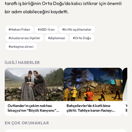
taraflı iş birliğinin Orta Doğu’da kalıcı istikrar için önemli
bir adım olabileceğini kaydetti.
#Hakan Fidan
#ABD-İran
#kritik açıklamalar
#uluslararası ilişkiler
#diplomasi
#Orta Doğu
#anlaşma süreci
İLGILI HABERLER
Outlander’ın çekim noktası
Bahçelievler’de 6 katlı bina
Yeni
İskoçya’nın “Büyük Kanyonu”
çöktü: Tahliye kararı faciayı
İlks
satışa çıkarıldı
önledi
EN ÇOK OKUNANLAR