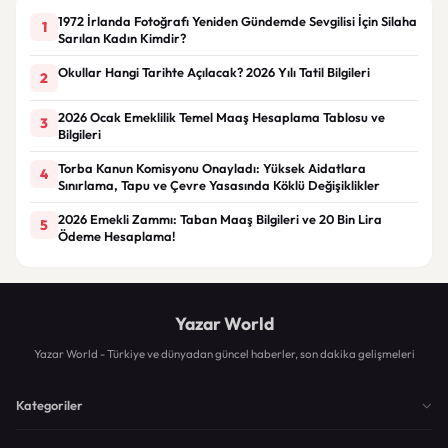
1972 İrlanda Fotoğrafı Yeniden Gündemde Sevgilisi İçin Silaha
1
Sarılan Kadın Kimdir?
Okullar Hangi Tarihte Açılacak? 2026 Yılı Tatil Bilgileri
2
2026 Ocak Emeklilik Temel Maaş Hesaplama Tablosu ve
3
Bilgileri
Torba Kanun Komisyonu Onayladı: Yüksek Aidatlara
4
Sınırlama, Tapu ve Çevre Yasasında Köklü Değişiklikler
2026 Emekli Zammı: Taban Maaş Bilgileri ve 20 Bin Lira
5
Ödeme Hesaplama!
Yazar World
Yazar World - Türkiye ve dünyadan güncel haberler, son dakika gelişmeleri
Kategoriler