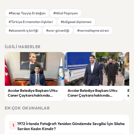
#Recep Tayyip Erdoğan
#Nikol Paşinyan
#Türkiye Ermenistan ilişkileri
#bölgesel diplomasi
#ekonomik iş birliği
#sınır güvenliği
#normalleşme süreci
İLGILI HABERLER
Avcılar Belediye Başkanı Utku
Avcılar Belediye Başkanı Utku
Bur
Caner Çaykara hakkında
Caner Çaykara hakkında
size
tahliye kararı
tahliye kararı
kah
EN ÇOK OKUNANLAR
1972 İrlanda Fotoğrafı Yeniden Gündemde Sevgilisi İçin Silaha
1
Sarılan Kadın Kimdir?