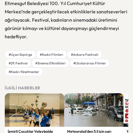
Etimesgut Belediyesi 100. Yıl Cumhuriyet Kültür
Merkezi’nde gerçekleştirilecek etkinliklerle sanatseverleri
ağırlayacak. Festival, kadınların sinemadaki üretimini
görünür kılmayı ve kültürel dayanışmayı güçlendirmeyi
hedefliyor.
#Uçan Süpürge
#Kadın Filmleri
#Ankara Festivali
#29. Festival
#Sinema Etkinlikleri
#Uluslararası Filmler
#Kadın Yönetmenler
İLGILI HABERLER
İzmirli Çocuklar Voleybolda
Meteoroloji'den 5 il için sarı
Yaz