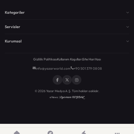
Kategoriler
Servisler
Kurumsal
Gizlilik Politikası
Kullanım Koşulları
Site Haritası
info@yazarworld.com
+90 501 379 08 08
© 2026 Yazar Medya A.Ş. Tüm hakları saklıdır.
Egemen KEYDAL
eNews |