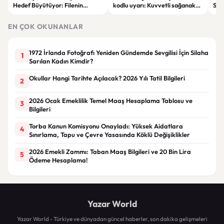
Hedef Büyütüyor: Filenin
kodlu uyarı: Kuvvetli sağanak
Spon
Sultanları İlham Kaynağı Oldu
ve fırtına geliyor
Günc
EN ÇOK OKUNANLAR
1972 İrlanda Fotoğrafı Yeniden Gündemde Sevgilisi İçin Silaha
1
Sarılan Kadın Kimdir?
Okullar Hangi Tarihte Açılacak? 2026 Yılı Tatil Bilgileri
2
2026 Ocak Emeklilik Temel Maaş Hesaplama Tablosu ve
3
Bilgileri
Torba Kanun Komisyonu Onayladı: Yüksek Aidatlara
4
Sınırlama, Tapu ve Çevre Yasasında Köklü Değişiklikler
2026 Emekli Zammı: Taban Maaş Bilgileri ve 20 Bin Lira
5
Ödeme Hesaplama!
Yazar World
Yazar World - Türkiye ve dünyadan güncel haberler, son dakika gelişmeleri