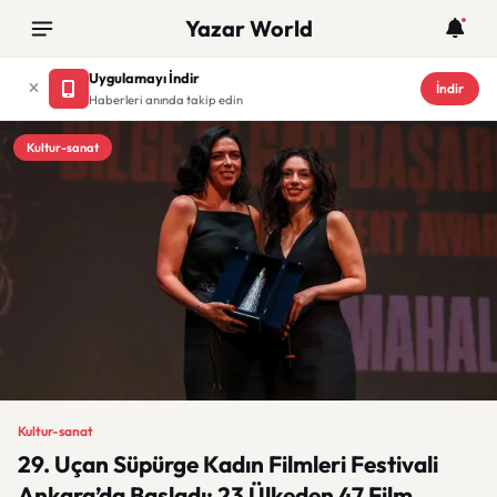
Yazar World
Uygulamayı İndir
İndir
Haberleri anında takip edin
Kultur-sanat
Kultur-sanat
29. Uçan Süpürge Kadın Filmleri Festivali
Ankara’da Başladı: 23 Ülkeden 47 Film