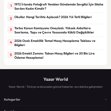
1972 İrlanda Fotoğrafı Yeniden Gündemde Sevgilisi İçin Silaha
1
Sarılan Kadın Kimdir?
Okullar Hangi Tarihte Açılacak? 2026 Yılı Tatil Bilgileri
2
Torba Kanun Komisyonu Onayladı: Yüksek Aidatlara
3
Sınırlama, Tapu ve Çevre Yasasında Köklü Değişiklikler
2026 Ocak Emeklilik Temel Maaş Hesaplama Tablosu ve
4
Bilgileri
2026 Emekli Zammı: Taban Maaş Bilgileri ve 20 Bin Lira
5
Ödeme Hesaplama!
Yazar World
Yazar World - Türkiye ve dünyadan güncel haberler, son dakika gelişmeleri
Kategoriler