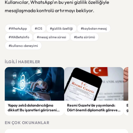
Kullanıcılar, WhatsApp’ın bu yeni gizlilik özelliğiyle
mesajlaşmada kontrolü artırmayı bekliyor.
#WhatsApp
#iOS
#gizlilik özelliği
#kaybolan mesaj
#WABetaInfo
#mesaj silme süresi
#beta sürümü
#kullanıcı deneyimi
İLGILI HABERLER
Yapay zekâ dolandırıcılığına
Resmi Gazete’de yayımlandı:
Enf
dikkat! Bu işaretleri görürseniz
Dört önemli diplomatik göreve
ger
hemen durun
yeni büyükelçiler atandı
eko
EN ÇOK OKUNANLAR