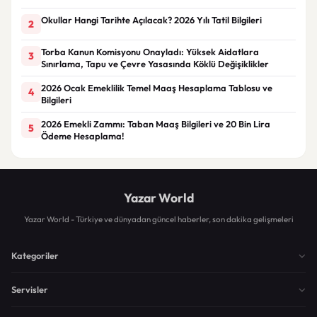
Okullar Hangi Tarihte Açılacak? 2026 Yılı Tatil Bilgileri
2
Torba Kanun Komisyonu Onayladı: Yüksek Aidatlara
3
Sınırlama, Tapu ve Çevre Yasasında Köklü Değişiklikler
2026 Ocak Emeklilik Temel Maaş Hesaplama Tablosu ve
4
Bilgileri
2026 Emekli Zammı: Taban Maaş Bilgileri ve 20 Bin Lira
5
Ödeme Hesaplama!
Yazar World
Yazar World - Türkiye ve dünyadan güncel haberler, son dakika gelişmeleri
Kategoriler
Servisler