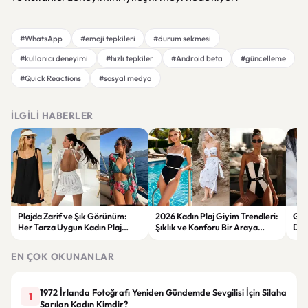
#WhatsApp
#emoji tepkileri
#durum sekmesi
#kullanıcı deneyimi
#hızlı tepkiler
#Android beta
#güncelleme
#Quick Reactions
#sosyal medya
İLGILI HABERLER
Plajda Zarif ve Şık Görünüm:
2026 Kadın Plaj Giyim Trendleri:
Güz
Her Tarza Uygun Kadın Plaj
Şıklık ve Konforu Bir Araya
Dön
Giyim Önerileri
Getiren Modeller
Bakı
Çöz
EN ÇOK OKUNANLAR
1972 İrlanda Fotoğrafı Yeniden Gündemde Sevgilisi İçin Silaha
1
Sarılan Kadın Kimdir?