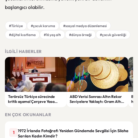
başlangıcı olabilir.
#Türkiye
#çocuk koruma
#sosyal medya düzenlemesi
#dijital kısıtlama
#16 yaş altı
#dünya örneği
#çocuk güvenliği
İLGILI HABERLER
Terörsüz Türkiye sürecinde
ABD Verisi Sonrası Altın Rekor
Bolu
kritik aşama! Çerçeve Yasa
Seviyelere Yaklaştı: Gram Altın
haya
teklifinde maddeler
6 Bin 700 TL Sınırında
yar
görüşülmeye başlandı
EN ÇOK OKUNANLAR
1972 İrlanda Fotoğrafı Yeniden Gündemde Sevgilisi İçin Silaha
1
Sarılan Kadın Kimdir?