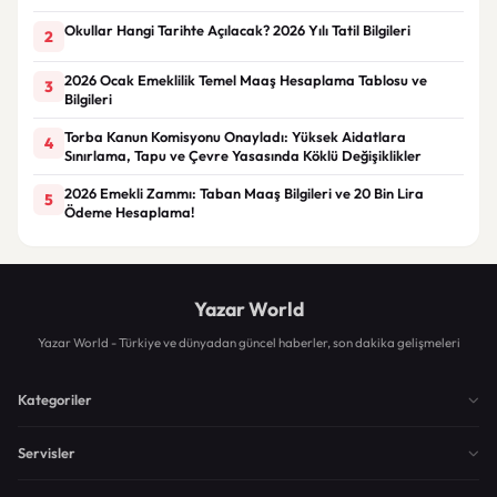
Okullar Hangi Tarihte Açılacak? 2026 Yılı Tatil Bilgileri
2
2026 Ocak Emeklilik Temel Maaş Hesaplama Tablosu ve
3
Bilgileri
Torba Kanun Komisyonu Onayladı: Yüksek Aidatlara
4
Sınırlama, Tapu ve Çevre Yasasında Köklü Değişiklikler
2026 Emekli Zammı: Taban Maaş Bilgileri ve 20 Bin Lira
5
Ödeme Hesaplama!
Yazar World
Yazar World - Türkiye ve dünyadan güncel haberler, son dakika gelişmeleri
Kategoriler
Servisler