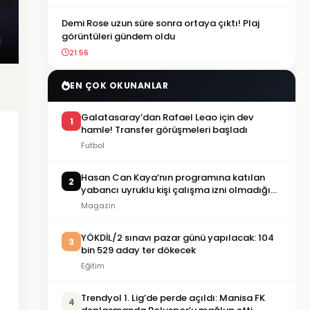
Demi Rose uzun süre sonra ortaya çıktı! Plaj
görüntüleri gündem oldu
21:56
EN ÇOK OKUNANLAR
Galatasaray’dan Rafael Leao için dev
1
hamle! Transfer görüşmeleri başladı
Futbol
Hasan Can Kaya’nın programına katılan
2
yabancı uyruklu kişi çalışma izni olmadığı
gerekçesiyle gözaltına alındı
Magazin
YÖKDİL/2 sınavı pazar günü yapılacak: 104
3
bin 529 aday ter dökecek
Eğitim
Trendyol 1. Lig’de perde açıldı: Manisa FK
4