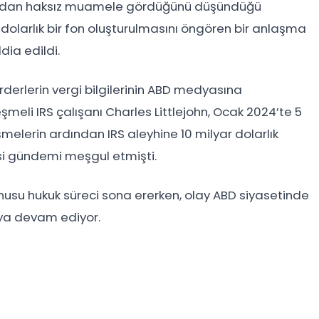
fından haksız muamele gördüğünü düşündüğü
dolarlık bir fon oluşturulmasını öngören bir anlaşma
ia edildi.
rderlerin vergi bilgilerinin ABD medyasına
zleşmeli IRS çalışanı Charles Littlejohn, Ocak 2024’te 5
işmelerin ardından IRS aleyhine 10 milyar dolarlık
si gündemi meşgul etmişti.
onusu hukuk süreci sona ererken, olay ABD siyasetinde
ya devam ediyor.