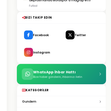
deplasmanda Boluspor’u mağlup etti
Futbol
BIZI TAKIP EDIN
Facebook
Twitter
Instagram
WhatsApp İhbar Hattı
Bize haber gönderin, ihbarınızı iletin
KATEGORILER
Gundem