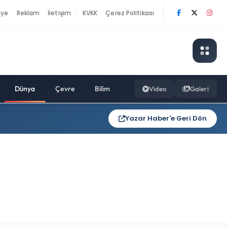
nye
Reklam
İletişim
KVKK
Çerez Politikası
|
Dünya
Çevre
Bilim
Video
Galeri
Yazar Haber'e Geri Dön