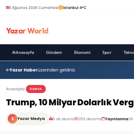
8 Ağustos 2026 Cumartesi
İstanbul 4°C
Yazar World
Anasayfa
Gündem
Ekonomi
Spor
Tekno
Yazar Haber
üzerinden geldiniz
Anasayfa
DUNYA
Trump, 10 Milyar Dolarlık Verg
E
Yazar Medya
5 dk okuma
253 okunma
Yayınlanma:
19