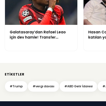
Galatasaray’dan Rafael Leao
Hasan Ca
için dev hamle! Transfer
katılan y
görüşmeleri başladı
çalışma i
gerekçesi
ETIKETLER
#Trump
#vergi davası
#ABD Gelir İdaresi
#