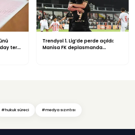
günü
Trendyol 1. Lig’de perde açıldı:
aday ter
Manisa FK deplasmanda
Boluspor’u mağlup etti
#hukuk süreci
#medya sızıntısı