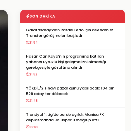
SON DAKIKA
Galatasaray’dan Rafael Leao için dev hamle!
Transfer görüşmeleri başladı
21:54
Hasan Can Kaya’nın programına katılan
yabancı uyruklu kişi çalışma izni olmadığı
gerekçesiyle gözaltına alındı
21:52
YÖKDİL/2 sınavı pazar günü yapılacak: 104 bin
529 aday ter dökecek
21:48
Trendyol 1. Lig’de perde açıldı: Manisa FK
deplasmanda Boluspor’u mağlup etti
22:02