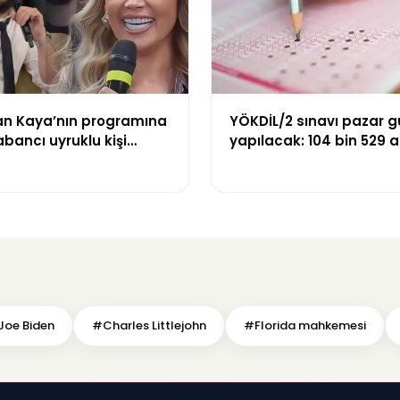
n Kaya’nın programına
YÖKDİL/2 sınavı pazar 
abancı uyruklu kişi
yapılacak: 104 bin 529 
zni olmadığı
dökecek
yle gözaltına alındı
Joe Biden
#Charles Littlejohn
#Florida mahkemesi