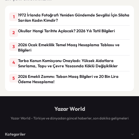
1972 İrlanda Fotoğrafı Yeniden Gündemde Sevgilisi İçin Silaha
1
Sarılan Kadın Kimdir?
Okullar Hangi Tarihte Açılacak? 2026 Yılı Tatil Bilgileri
2
2026 Ocak Emeklilik Temel Maaş Hesaplama Tablosu ve
3
Bilgileri
Torba Kanun Komisyonu Onayladı: Yüksek Aidatlara
4
Sınırlama, Tapu ve Çevre Yasasında Köklü Değişiklikler
2026 Emekli Zammı: Taban Maaş Bilgileri ve 20 Bin Lira
5
Ödeme Hesaplama!
Yazar World
Yazar World - Türkiye ve dünyadan güncel haberler, son dakika gelişmeleri
Kategoriler