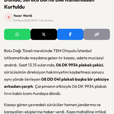
Kurtuldu
Yazar World
Y
16 Mayıs 2026 09:51 · 1 dk okuma
Bolu Dağı Tüneli mevkiinde TEM Otoyolu İstanbul
istikametinde meydana gelen tır kazası, adeta mucizeyi
andırdı. Saat 13.15 sularında,
06 DK 9934 plakalı çekici
,
sürücüsünün direksiyon hakimiyetini kaybetmesi sonucu
aynı yönde ilerleyen
08 DD 041 plakalı başka bir çekiciye
arkadan çarptı
. Çarpmanın etkisiyle 06 DK 9934 plakalı
tırın kabin kısmı hurdaya döndü.
Kazayı gören çevredeki sürücüler hemen jandarma ve
karayolları ekiplerine haber verdi. Kaza mahalline intikal