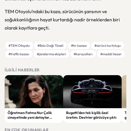
TEM Otoyolu’ndaki bu kaza, sürücünün şansının ve
soğukkanlılığının hayat kurtardığı nadir örneklerden biri
olarak kayıtlara geçti.
#TEM Otoyolu
#Bolu Dağı Tüneli
#tır kazası
#sürücü kurtuluşu
#trafik kazası
#jandarma ekipleri
#karayolları
#maddi hasar
İLGILI HABERLER
Öğretmen Fatma Nur Çelik
Bugatti’den tek kişilik özel
Tür
cinayetinde yeni detaylar
üretim: Destrier görücüye çıktı
göre
ortaya çıktı: Saldırgan
ata
öğrencinin geçmişi dikkat çekti
EN ÇOK OKUNANLAR