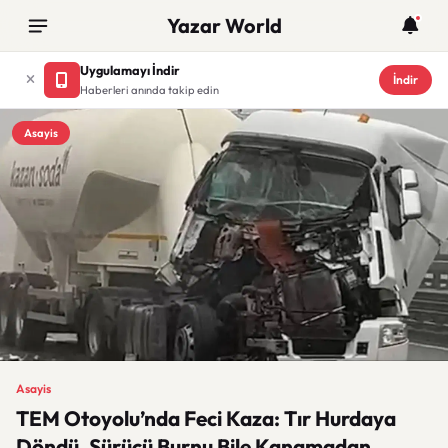
Yazar World
Uygulamayı İndir
İndir
Haberleri anında takip edin
Asayis
Asayis
TEM Otoyolu’nda Feci Kaza: Tır Hurdaya
Döndü, Sürücü Burnu Bile Kanamadan