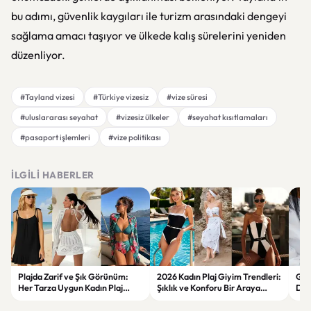
bu adımı, güvenlik kaygıları ile turizm arasındaki dengeyi
sağlama amacı taşıyor ve ülkede kalış sürelerini yeniden
düzenliyor.
#Tayland vizesi
#Türkiye vizesiz
#vize süresi
#uluslararası seyahat
#vizesiz ülkeler
#seyahat kısıtlamaları
#pasaport işlemleri
#vize politikası
İLGILI HABERLER
Plajda Zarif ve Şık Görünüm:
2026 Kadın Plaj Giyim Trendleri:
Güz
Her Tarza Uygun Kadın Plaj
Şıklık ve Konforu Bir Araya
Dön
Giyim Önerileri
Getiren Modeller
Bakı
Çöz