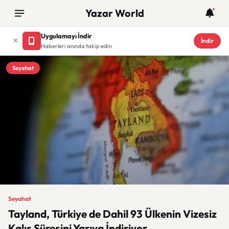
Yazar World
Uygulamayı İndir
İndir
Haberleri anında takip edin
Seyahat
Seyahat
Tayland, Türkiye de Dahil 93 Ülkenin Vizesiz
Kalış Süresini Yarıya İndiriyor