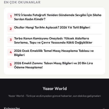
EN ÇOK OKUNANLAR
1972 İrlanda Fotoğrafı Yeniden Gündemde Sevgilisi İçin Silaha
1
Sarılan Kadın Kimdir?
Okullar Hangi Tarihte Açılacak? 2026 Yılı Tatil Bilgileri
2
Torba Kanun Komisyonu Onayladı: Yüksek Aidatlara
3
Sınırlama, Tapu ve Çevre Yasasında Köklü Değişiklikler
2026 Ocak Emeklilik Temel Maaş Hesaplama Tablosu ve
4
Bilgileri
2026 Emekli Zammı: Taban Maaş Bilgileri ve 20 Bin Lira
5
Ödeme Hesaplama!
Yazar World
Yazar World - Türkiye ve dünyadan güncel haberler, son dakika gelişmeleri
Kategoriler