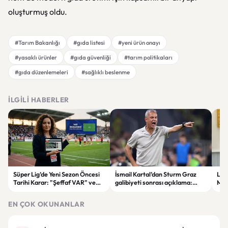
oluşturmuş oldu.
#Tarım Bakanlığı
#gıda listesi
#yeni ürün onayı
#yasaklı ürünler
#gıda güvenliği
#tarım politikaları
#gıda düzenlemeleri
#sağlıklı beslenme
İLGILI HABERLER
Süper Lig’de Yeni Sezon Öncesi
İsmail Kartal’dan Sturm Graz
Lül
Tarihi Karar: "Şeffaf VAR" ve
galibiyeti sonrası açıklama:
Mur
Dijital Saha İçi Takip Dönemi
“Greenwood’un kalitesini
etti
Başlıyor!
tartışmaya gerek yok”
EN ÇOK OKUNANLAR