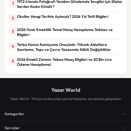
1972 İrlanda Fotoğrafı Yeniden Gündemde Sevgilisi İçin Silaha
1
Sarılan Kadın Kimdir?
Okullar Hangi Tarihte Açılacak? 2026 Yılı Tatil Bilgileri
2
2026 Ocak Emeklilik Temel Maaş Hesaplama Tablosu ve
3
Bilgileri
Torba Kanun Komisyonu Onayladı: Yüksek Aidatlara
4
Sınırlama, Tapu ve Çevre Yasasında Köklü Değişiklikler
2026 Emekli Zammı: Taban Maaş Bilgileri ve 20 Bin Lira
5
Ödeme Hesaplama!
Yazar World
Yazar World - Türkiye ve dünyadan güncel haberler, son dakika gelişmeleri
Kategoriler
Servisler