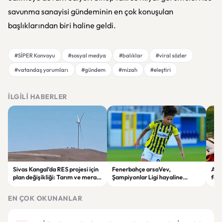
savunma sanayisi gündeminin en çok konuşulan
başlıklarından biri haline geldi.
#SİPER Konvoyu
#sosyal medya
#balıklar
#viral sözler
#vatandaş yorumları
#gündem
#mizah
#eleştiri
İLGILI HABERLER
Sivas Kangal’da RES projesi için
Fenerbahçe arsaVev,
Afy
plan değişikliği: Tarım ve mera
Şampiyonlar Ligi hayaline
fec
alanları enerji sahasına
penaltılarla veda etti
devr
dönüştürüldü
EN ÇOK OKUNANLAR