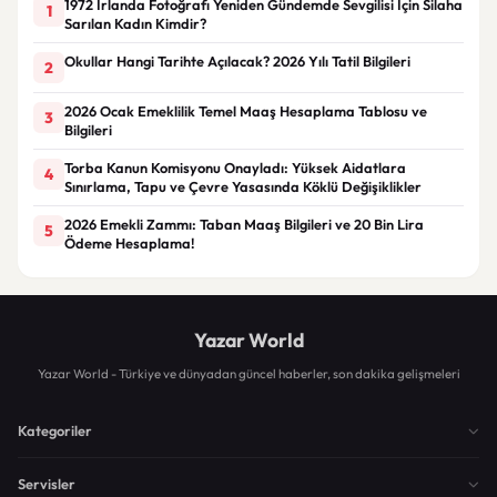
1972 İrlanda Fotoğrafı Yeniden Gündemde Sevgilisi İçin Silaha
1
Sarılan Kadın Kimdir?
Okullar Hangi Tarihte Açılacak? 2026 Yılı Tatil Bilgileri
2
2026 Ocak Emeklilik Temel Maaş Hesaplama Tablosu ve
3
Bilgileri
Torba Kanun Komisyonu Onayladı: Yüksek Aidatlara
4
Sınırlama, Tapu ve Çevre Yasasında Köklü Değişiklikler
2026 Emekli Zammı: Taban Maaş Bilgileri ve 20 Bin Lira
5
Ödeme Hesaplama!
Yazar World
Yazar World - Türkiye ve dünyadan güncel haberler, son dakika gelişmeleri
Kategoriler
Servisler