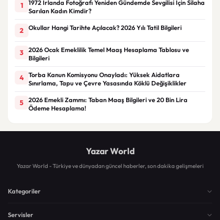
1972 İrlanda Fotoğrafı Yeniden Gündemde Sevgilisi İçin Silaha
1
Sarılan Kadın Kimdir?
Okullar Hangi Tarihte Açılacak? 2026 Yılı Tatil Bilgileri
2
2026 Ocak Emeklilik Temel Maaş Hesaplama Tablosu ve
3
Bilgileri
Torba Kanun Komisyonu Onayladı: Yüksek Aidatlara
4
Sınırlama, Tapu ve Çevre Yasasında Köklü Değişiklikler
2026 Emekli Zammı: Taban Maaş Bilgileri ve 20 Bin Lira
5
Ödeme Hesaplama!
Yazar World
Yazar World - Türkiye ve dünyadan güncel haberler, son dakika gelişmeleri
Kategoriler
Servisler