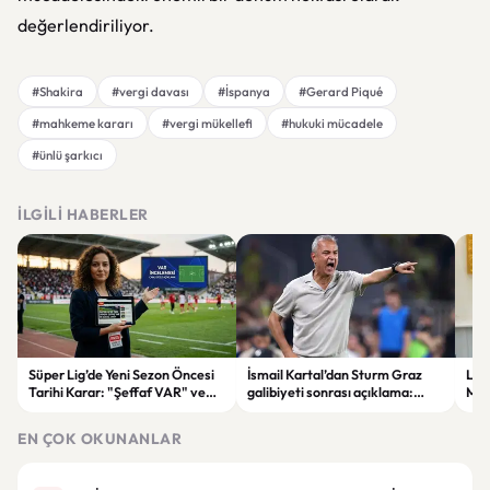
değerlendiriliyor.
#Shakira
#vergi davası
#İspanya
#Gerard Piqué
#mahkeme kararı
#vergi mükellefi
#hukuki mücadele
#ünlü şarkıcı
İLGILI HABERLER
Süper Lig’de Yeni Sezon Öncesi
İsmail Kartal’dan Sturm Graz
Lül
Tarihi Karar: "Şeffaf VAR" ve
galibiyeti sonrası açıklama:
Mur
Dijital Saha İçi Takip Dönemi
“Greenwood’un kalitesini
etti
Başlıyor!
tartışmaya gerek yok”
EN ÇOK OKUNANLAR