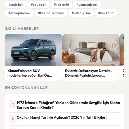
#sade kek
#çay saati
#kek tarifi
#yumuşak kek
#ev yapımı kek
#kek malzemeleri
#kek pişirme
#kek kalıbı
İLGILI HABERLER
Xiaomi’nin yeni SUV
Evlerde Dekorasyon Detoksu
202
modellerine yoğun ilgi! Ön
Dönemi: Fazlalıklardan
Ger
siparişlerde büyük artış
Kurtulmanın Yolları
Zam
EN ÇOK OKUNANLAR
1972 İrlanda Fotoğrafı Yeniden Gündemde Sevgilisi İçin Silaha
1
Sarılan Kadın Kimdir?
Okullar Hangi Tarihte Açılacak? 2026 Yılı Tatil Bilgileri
2