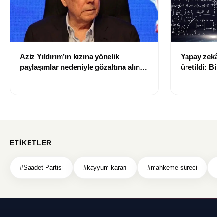
Aziz Yıldırım’ın kızına yönelik
Yapay zekâ 
paylaşımlar nedeniyle gözaltına alınan
üretildi: Bi
şüpheli için tutuklama talebi
ETIKETLER
#Saadet Partisi
#kayyum kararı
#mahkeme süreci