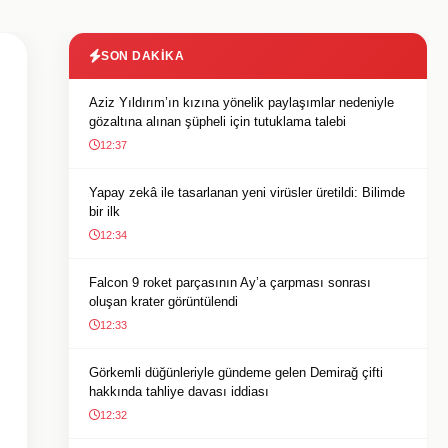
SON DAKIKA
Aziz Yıldırım’ın kızına yönelik paylaşımlar nedeniyle
gözaltına alınan şüpheli için tutuklama talebi
12:37
Yapay zekâ ile tasarlanan yeni virüsler üretildi: Bilimde
bir ilk
12:34
Falcon 9 roket parçasının Ay’a çarpması sonrası
oluşan krater görüntülendi
12:33
Görkemli düğünleriyle gündeme gelen Demirağ çifti
hakkında tahliye davası iddiası
12:32