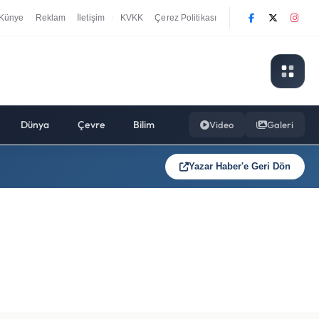
Künye
Reklam
İletişim
KVKK
Çerez Politikası
|
Dünya
Çevre
Bilim
Video
Galeri
Yazar Haber'e Geri Dön