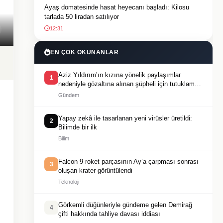
Ayaş domatesinde hasat heyecanı başladı: Kilosu
tarlada 50 liradan satılıyor
12:31
EN ÇOK OKUNANLAR
Aziz Yıldırım’ın kızına yönelik paylaşımlar
1
nedeniyle gözaltına alınan şüpheli için tutuklama
talebi
Gündem
Yapay zekâ ile tasarlanan yeni virüsler üretildi:
2
Bilimde bir ilk
Bilim
Falcon 9 roket parçasının Ay’a çarpması sonrası
3
oluşan krater görüntülendi
Teknoloji
Görkemli düğünleriyle gündeme gelen Demirağ
4
çifti hakkında tahliye davası iddiası