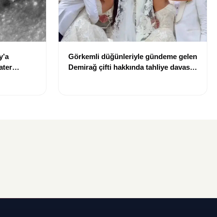
y’a
Görkemli düğünleriyle gündeme gelen
ater
Demirağ çifti hakkında tahliye davası
iddiası