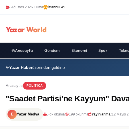
7 Ağustos 2026 Cuma
İstanbul 4°C
Yazar World
Anasayfa
Gündem
Ekonomi
Spor
Tekno
Yazar Haber
üzerinden geldiniz
Anasayfa
POLITIKA
"Saadet Partisi’ne Kayyum" Dav
E
Yazar Medya
5 dk okuma
199 okunma
Yayınlanma:
12 Mayıs 2