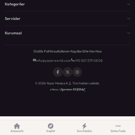
Kategoriler
Servisler
Kurumsal
Gizlilik Politikası
Kullanım Koşulları
Site Haritası
info@yazarworld.com
+90 501 379 08 08
© 2026 Yazar Medya A.Ş. Tüm hakları saklıdır.
Egemen KEYDAL
eNews |
Anasayfa
Keşfet
Son Dakika
Daha Fazla