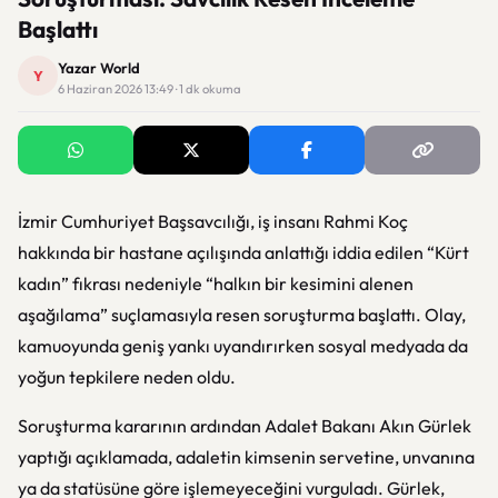
Başlattı
Yazar World
Y
6 Haziran 2026 13:49 · 1 dk okuma
İzmir Cumhuriyet Başsavcılığı, iş insanı
Rahmi Koç
hakkında bir hastane açılışında anlattığı iddia edilen “Kürt
kadın” fıkrası nedeniyle “halkın bir kesimini alenen
aşağılama” suçlamasıyla resen soruşturma başlattı. Olay,
kamuoyunda geniş yankı uyandırırken sosyal medyada da
yoğun tepkilere neden oldu.
Soruşturma kararının ardından Adalet Bakanı
Akın Gürlek
yaptığı açıklamada, adaletin kimsenin servetine, unvanına
ya da statüsüne göre işlemeyeceğini vurguladı. Gürlek,