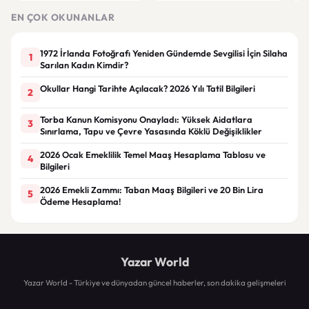
Tra
EN ÇOK OKUNANLAR
Zam
1972 İrlanda Fotoğrafı Yeniden Gündemde Sevgilisi İçin Silaha
1
Sarılan Kadın Kimdir?
Okullar Hangi Tarihte Açılacak? 2026 Yılı Tatil Bilgileri
2
Torba Kanun Komisyonu Onayladı: Yüksek Aidatlara
3
Sınırlama, Tapu ve Çevre Yasasında Köklü Değişiklikler
2026 Ocak Emeklilik Temel Maaş Hesaplama Tablosu ve
4
Bilgileri
2026 Emekli Zammı: Taban Maaş Bilgileri ve 20 Bin Lira
5
Ödeme Hesaplama!
Yazar World
Yazar World - Türkiye ve dünyadan güncel haberler, son dakika gelişmeleri