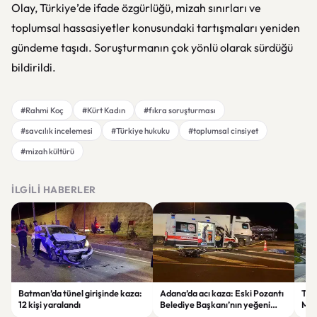
Olay, Türkiye’de ifade özgürlüğü, mizah sınırları ve
toplumsal hassasiyetler konusundaki tartışmaları yeniden
gündeme taşıdı. Soruşturmanın çok yönlü olarak sürdüğü
bildirildi.
#Rahmi Koç
#Kürt Kadın
#fıkra soruşturması
#savcılık incelemesi
#Türkiye hukuku
#toplumsal cinsiyet
#mizah kültürü
İLGILI HABERLER
Batman’da tünel girişinde kaza:
Adana’da acı kaza: Eski Pozantı
Tra
12 kişi yaralandı
Belediye Başkanı’nın yeğeni
Mer
yaşamını yitirdi
Mah