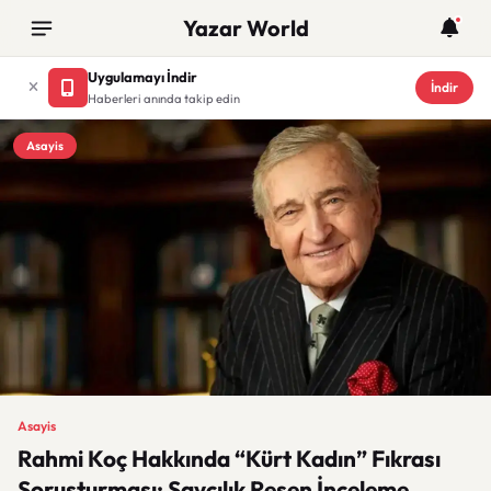
Yazar World
Uygulamayı İndir
İndir
Haberleri anında takip edin
Asayis
Asayis
Rahmi Koç Hakkında “Kürt Kadın” Fıkrası
Soruşturması: Savcılık Resen İnceleme