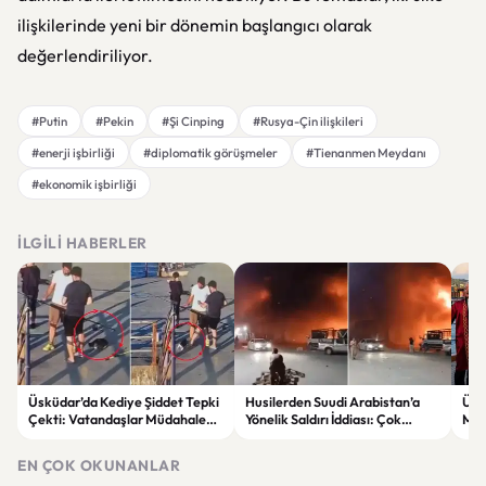
ilişkilerinde yeni bir dönemin başlangıcı olarak
değerlendiriliyor.
#Putin
#Pekin
#Şi Cinping
#Rusya-Çin ilişkileri
#enerji işbirliği
#diplomatik görüşmeler
#Tienanmen Meydanı
#ekonomik işbirliği
İLGILI HABERLER
Üsküdar’da Kediye Şiddet Tepki
Husilerden Suudi Arabistan’a
Ünl
Çekti: Vatandaşlar Müdahale
Yönelik Saldırı İddiası: Çok
Mut
Etti
Sayıda Askerin Etkilendiği Öne
Erdi
Sürüldü
EN ÇOK OKUNANLAR