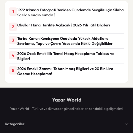
1972 İrlanda Fotoğrafı Yeniden Gündemde Sevgilisi İçin Silaha
1
Sarılan Kadın Kimdir?
Okullar Hangi Tarihte Açılacak? 2026 Yılı Tatil Bilgileri
2
Torba Kanun Komisyonu Onayladı: Yüksek Aidatlara
3
Sınırlama, Tapu ve Çevre Yasasında Köklü Değişiklikler
2026 Ocak Emeklilik Temel Maaş Hesaplama Tablosu ve
4
Bilgileri
2026 Emekli Zammı: Taban Maaş Bilgileri ve 20 Bin Lira
5
Ödeme Hesaplama!
Yazar World
Yazar World - Türkiye ve dünyadan güncel haberler, son dakika gelişmeleri
Kategoriler