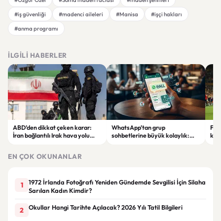
#iş güvenliği
#madenci aileleri
#Manisa
#işçi hakları
#anma programı
İLGILI HABERLER
ABD’den dikkat çeken karar:
WhatsApp’tan grup
Fen
İran bağlantılı Irak hava yolu
sohbetlerine büyük kolaylık:
krit
şirketi yaptırım listesinden
@all özelliği geliyor
karş
çıkarıldı
EN ÇOK OKUNANLAR
1972 İrlanda Fotoğrafı Yeniden Gündemde Sevgilisi İçin Silaha
1
Sarılan Kadın Kimdir?
Okullar Hangi Tarihte Açılacak? 2026 Yılı Tatil Bilgileri
2