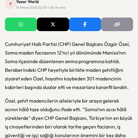
Yazar World
Y
14 Mayıs 2026 02:05 · 1 dk okuma
Cumhuriyet Halk Partisi (CHP) Genel Başkanı Özgür Özel,
Soma maden faciasının 12’nci yıl dönümünde Manisa’nın
Soma ilçesinde düzenlenen anma programına katıldı.
Beraberindeki CHP heyetiyle birlikte maden şehitliğini
ziyaret eden Özel, hayatını kaybeden 301 madencinin
kabirleri başında dualar etti ve mezarlara karanfil bıraktı.
Özel, şehit madencilerin aileleriyle bir araya gelerek
acının hâlâ taze olduğunu ifade etti. “Soma’nın acısı hâlâ
yüreklerde” diyen CHP Genel Başkanı, Türkiye’nin en büyük
iş cinayetlerinden biri olarak tarihe geçen facianın, iş
güvenliği ve işçi sağlığı konularının önemini bir kez daha