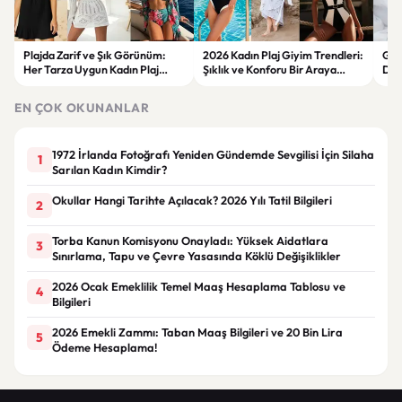
Plajda Zarif ve Şık Görünüm:
2026 Kadın Plaj Giyim Trendleri:
Güz
Her Tarza Uygun Kadın Plaj
Şıklık ve Konforu Bir Araya
Dön
Giyim Önerileri
Getiren Modeller
Bakı
Çöz
EN ÇOK OKUNANLAR
1972 İrlanda Fotoğrafı Yeniden Gündemde Sevgilisi İçin Silaha
1
Sarılan Kadın Kimdir?
Okullar Hangi Tarihte Açılacak? 2026 Yılı Tatil Bilgileri
2
Torba Kanun Komisyonu Onayladı: Yüksek Aidatlara
3
Sınırlama, Tapu ve Çevre Yasasında Köklü Değişiklikler
2026 Ocak Emeklilik Temel Maaş Hesaplama Tablosu ve
4
Bilgileri
2026 Emekli Zammı: Taban Maaş Bilgileri ve 20 Bin Lira
5
Ödeme Hesaplama!