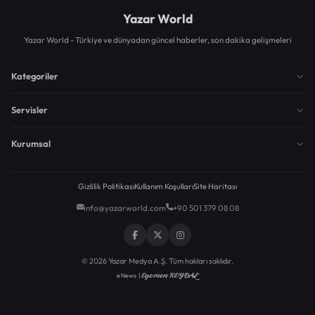
Yazar World
Yazar World - Türkiye ve dünyadan güncel haberler, son dakika gelişmeleri
Kategoriler
Servisler
Kurumsal
Gizlilik Politikası
Kullanım Koşulları
Site Haritası
info@yazarworld.com
+90 501 379 08 08
© 2026 Yazar Medya A.Ş. Tüm hakları saklıdır.
Egemen KEYDAL
eNews |