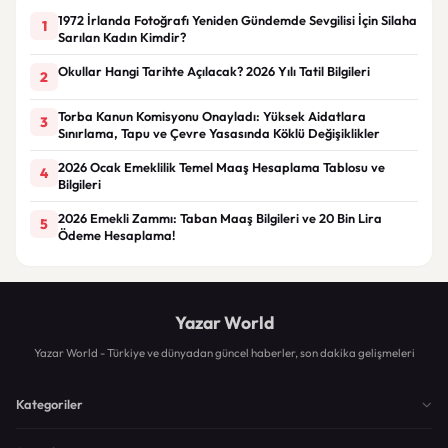
1972 İrlanda Fotoğrafı Yeniden Gündemde Sevgilisi İçin Silaha
1
Sarılan Kadın Kimdir?
Okullar Hangi Tarihte Açılacak? 2026 Yılı Tatil Bilgileri
2
Torba Kanun Komisyonu Onayladı: Yüksek Aidatlara
3
Sınırlama, Tapu ve Çevre Yasasında Köklü Değişiklikler
2026 Ocak Emeklilik Temel Maaş Hesaplama Tablosu ve
4
Bilgileri
2026 Emekli Zammı: Taban Maaş Bilgileri ve 20 Bin Lira
5
Ödeme Hesaplama!
Yazar World
Yazar World - Türkiye ve dünyadan güncel haberler, son dakika gelişmeleri
Kategoriler