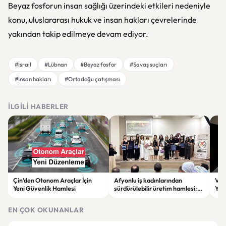
Beyaz fosforun insan sağlığı üzerindeki etkileri nedeniyle
konu, uluslararası hukuk ve insan hakları çevrelerinde
yakından takip edilmeye devam ediyor.
#İsrail
#Lübnan
#Beyaz fosfor
#Savaş suçları
#İnsan hakları
#Ortadoğu çatışması
İLGILI HABERLER
Çin’den Otonom Araçlar İçin
Afyonlu iş kadınlarından
Vol
Yeni Güvenlik Hamlesi
sürdürülebilir üretim hamlesi:
Yap
EKO-KOOP Projesi tanıtıldı
Azal
EN ÇOK OKUNANLAR