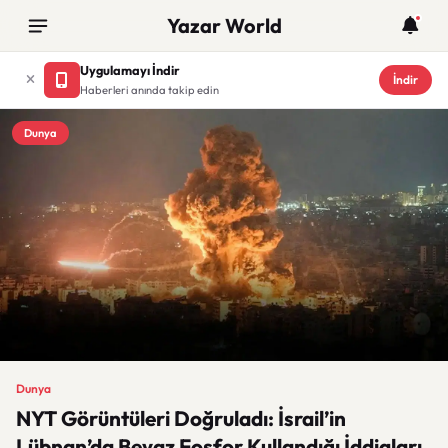
Yazar World
Uygulamayı İndir
İndir
Haberleri anında takip edin
Dunya
Dunya
NYT Görüntüleri Doğruladı: İsrail’in
Lübnan’da Beyaz Fosfor Kullandığı İddiaları