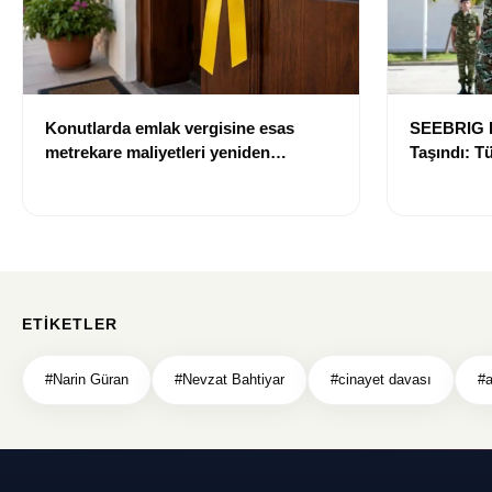
Konutlarda emlak vergisine esas
SEEBRIG K
metrekare maliyetleri yeniden
Taşındı: T
belirlendi
Sahibi Ola
ETIKETLER
#Narin Güran
#Nevzat Bahtiyar
#cinayet davası
#a