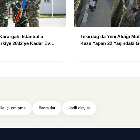
arargahı İstanbul’a
Tekirdağ’da Yeni Aldığı Mot
ürkiye 2032’ye Kadar Ev
Kaza Yapan 22 Yaşındaki 
cak
Hayatını Kaybetti
ile içi çatışma
#yaralılar
#adli olaylar