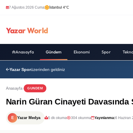
7 Ağustos 2026 Cuma
İstanbul 4°C
Yazar World
Anasayfa
Gündem
Ekonomi
Spor
Tekno
Yazar Spor
üzerinden geldiniz
Anasayfa
GUNDEM
Narin Güran Cinayeti Davasında Şo
E
Yazar Medya
5 dk okuma
304 okunma
Yayınlanma:
6 Haziran 