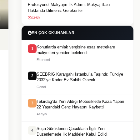
Profesyonel Makyajın İlk Adımı: Makyaj Bazı
Hakkında Bilmeniz Gerekenler
03:59
EN ÇOK OKUNANLAR
Konutlarda emlak vergisine esas metrekare
1
maliyetleri yeniden belirlendi
Ekonomi
SEEBRIG Karargahı İstanbul’a Taşındı: Türkiye
2
2032’ye Kadar Ev Sahibi Olacak
Genel
Tekirdağ’da Yeni Aldığı Motosikletle Kaza Yapan
3
22 Yaşındaki Genç Hayatını Kaybetti
Asayis
Suça Sürüklenen Çocuklarla İlgili Yeni
4
Düzenlemede İlk Maddeler Kabul Edildi