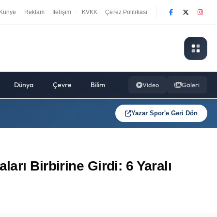
Künye
Reklam
İletişim
KVKK
Çerez Politikası
|
Dünya
Çevre
Bilim
Video
Galeri
Yazar Spor'e Geri Dön
rı Birbirine Girdi: 6 Yaralı