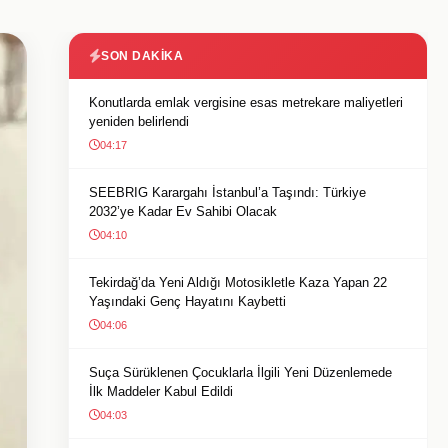
SON DAKIKA
Konutlarda emlak vergisine esas metrekare maliyetleri
yeniden belirlendi
04:17
SEEBRIG Karargahı İstanbul’a Taşındı: Türkiye
2032’ye Kadar Ev Sahibi Olacak
04:10
Tekirdağ’da Yeni Aldığı Motosikletle Kaza Yapan 22
Yaşındaki Genç Hayatını Kaybetti
04:06
Suça Sürüklenen Çocuklarla İlgili Yeni Düzenlemede
İlk Maddeler Kabul Edildi
04:03