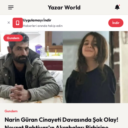
Yazar World
Uygulamayı İndir
İndir
Haberleri anında takip edin
Gundem
Gundem
Narin Güran Cinayeti Davasında Şok Olay!
Nevzat Bahtiyar’ın Akrabaları Birbirine