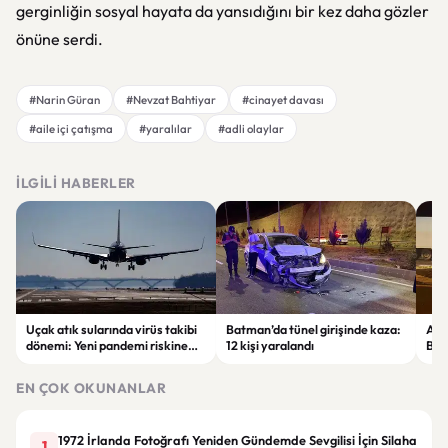
gerginliğin sosyal hayata da yansıdığını bir kez daha gözler
önüne serdi.
#Narin Güran
#Nevzat Bahtiyar
#cinayet davası
#aile içi çatışma
#yaralılar
#adli olaylar
İLGILI HABERLER
Uçak atık sularında virüs takibi
Batman’da tünel girişinde kaza:
Ada
dönemi: Yeni pandemi riskine
12 kişi yaralandı
Bel
karşı erken uyarı sistemi
yaşa
geliştiriliyor
EN ÇOK OKUNANLAR
1972 İrlanda Fotoğrafı Yeniden Gündemde Sevgilisi İçin Silaha
1