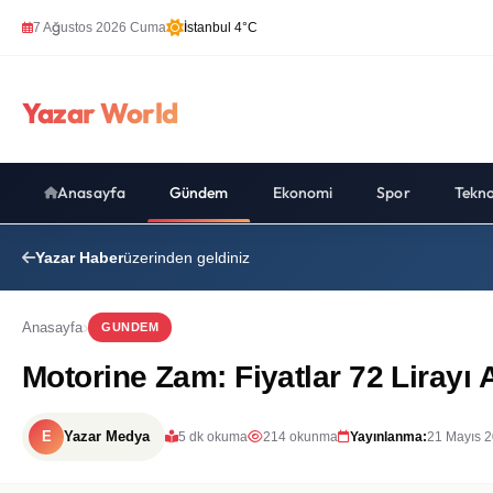
7 Ağustos 2026 Cuma
İstanbul 4°C
Yazar World
Anasayfa
Gündem
Ekonomi
Spor
Tekno
Yazar Haber
üzerinden geldiniz
Anasayfa
GUNDEM
Motorine Zam: Fiyatlar 72 Lirayı A
E
Yazar Medya
5 dk okuma
214 okunma
Yayınlanma:
21 Mayıs 2