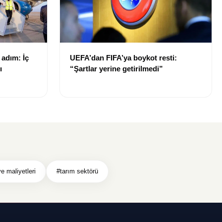
 adım: İç
UEFA’dan FIFA’ya boykot resti:
ı
“Şartlar yerine getirilmedi”
e maliyetleri
#tarım sektörü