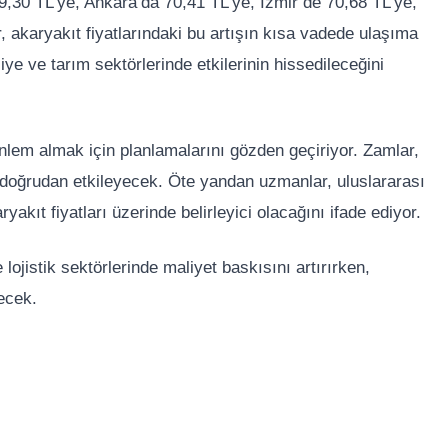
ı 69,30 TL’ye, Ankara’da 70,41 TL’ye, İzmir’de 70,68 TL’ye,
, akaryakıt fiyatlarındaki bu artışın kısa vadede ulaşıma
liye ve tarım sektörlerinde etkilerinin hissedileceğini
önlem almak için planlamalarını gözden geçiriyor. Zamlar,
ni doğrudan etkileyecek. Öte yandan uzmanlar, uluslararası
akıt fiyatları üzerinde belirleyici olacağını ifade ediyor.
lojistik sektörlerinde maliyet baskısını artırırken,
ecek.