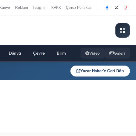
Künye
Reklam
İletişim
KVKK
Çerez Politikası
|
Dünya
Çevre
Bilim
Video
Galeri
Yazar Haber'e Geri Dön