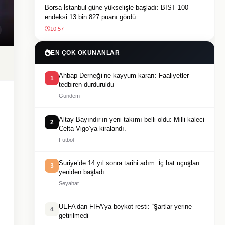
Borsa İstanbul güne yükselişle başladı: BIST 100
endeksi 13 bin 827 puanı gördü
10:57
EN ÇOK OKUNANLAR
Ahbap Derneği’ne kayyum kararı: Faaliyetler
1
tedbiren durduruldu
Gündem
Altay Bayındır’ın yeni takımı belli oldu: Milli kaleci
2
Celta Vigo’ya kiralandı.
Futbol
Suriye’de 14 yıl sonra tarihi adım: İç hat uçuşları
3
yeniden başladı
Seyahat
UEFA’dan FIFA’ya boykot resti: “Şartlar yerine
4
getirilmedi”