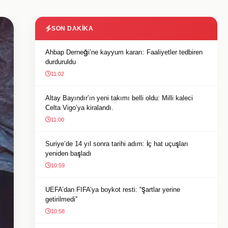
SON DAKIKA
Ahbap Derneği’ne kayyum kararı: Faaliyetler tedbiren
durduruldu
11:02
Altay Bayındır’ın yeni takımı belli oldu: Milli kaleci
Celta Vigo’ya kiralandı.
11:00
Suriye’de 14 yıl sonra tarihi adım: İç hat uçuşları
yeniden başladı
10:59
UEFA’dan FIFA’ya boykot resti: “Şartlar yerine
getirilmedi”
10:58