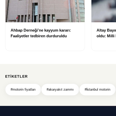
Ahbap Derneği’ne kayyum kararı:
Altay Bayın
Faaliyetler tedbiren durduruldu
oldu: Milli
kiralandı.
ETIKETLER
#motorin fiyatları
#akaryakıt zammı
#İstanbul motorin