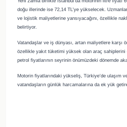
Yeni zamla birlikte İstanbul’da motorinin litre fiyat
doğu illerinde ise 72,14 TL’ye yükselecek. Uzmanlar
ve lojistik maliyetlerine yansıyacağını, özellikle nak
belirtiyor.
Vatandaşlar ve iş dünyası, artan maliyetlere karşı 
özellikle yakıt tüketimi yüksek olan araç sahipleri
petrol fiyatlarının seyrinin önümüzdeki dönemde akary
Motorin fiyatlarındaki yükseliş, Türkiye’de ulaşım ve 
vatandaşların günlük harcamalarına da ek yük getir