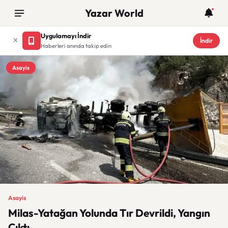
Yazar World
Uygulamayı İndir
İndir
Haberleri anında takip edin
Asayis
Asayis
Milas-Yatağan Yolunda Tır Devrildi, Yangın
Çıktı