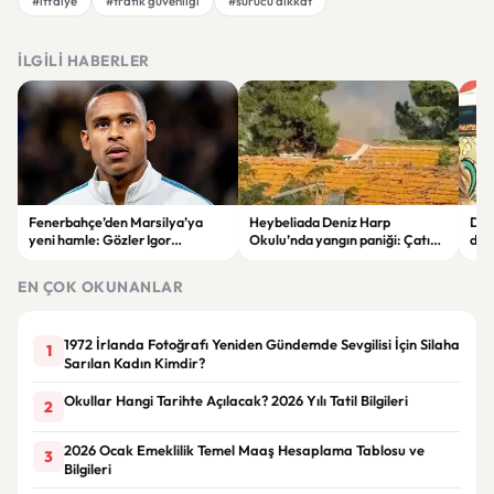
#itfaiye
#trafik güvenliği
#sürücü dikkat
İLGILI HABERLER
Fenerbahçe’den Marsilya’ya
Heybeliada Deniz Harp
Dev
yeni hamle: Gözler Igor
Okulu’nda yangın paniği: Çatıda
duy
Paixao’da
büyük hasar oluştu
“Ba
EN ÇOK OKUNANLAR
1972 İrlanda Fotoğrafı Yeniden Gündemde Sevgilisi İçin Silaha
1
Sarılan Kadın Kimdir?
Okullar Hangi Tarihte Açılacak? 2026 Yılı Tatil Bilgileri
2
2026 Ocak Emeklilik Temel Maaş Hesaplama Tablosu ve
3
Bilgileri