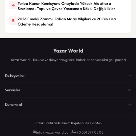
Torba Kanun Komisyonu Onayladı: Yüksek Aidatlara
4
Sınırlama, Tapu ve Çevre Yasasında Köklü Değişiklikler
2026 Emekli Zammı: Taban Maaş Bilgileri ve 20 Bin Lira
5
Ödeme Hesaplama!
Yazar World
Yazar World - Türkiye ve dünyadan güncel haberler, son dakika gelişmeleri
Kategoriler
Servisler
Kurumsal
Gizlilik Politikası
Kullanım Koşulları
Site Haritası
info@yazarworld.com
+90 501 379 08 08