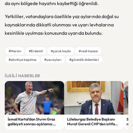
da aynı bölgede hayatını kaybettiği öğrenildi.
Yetkililer, vatandaşlara özellikle yaz aylarında doğal su
kaynaklarında dikkatli olunması ve uyarı levhalarına
kesinlikle uyulması konusunda uyarıda bulundu.
#Mersin
#Erdemli
#çocuk kaybı
#vadi kazası
#akıntıya kapılma
#yaz ayları
#güvenlik önlemleri
İLGILI HABERLER
İsmail Kartal’dan Sturm Graz
Lüleburgaz Belediye Başkanı
Sak
galibiyeti sonrası açıklama:
Murat Gerenli CHP’den istifa
nede
“Greenwood’un kalitesini
etti