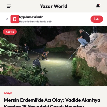
Yazar World
Uygulamayı İndir
İndir
Haberleri anında takip edin
Asayis
Asayis
Mersin Erdemli’de Acı Olay: Vadide Akıntıya
Kapılan 15 Yaşındaki Çocuk Hayatını