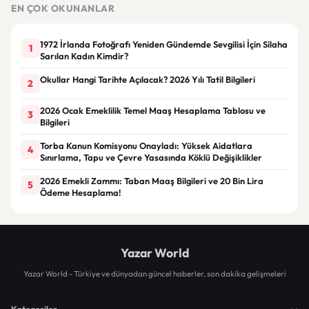
tartışmaya gerek yok”
EN ÇOK OKUNANLAR
1972 İrlanda Fotoğrafı Yeniden Gündemde Sevgilisi İçin Silaha
1
Sarılan Kadın Kimdir?
Okullar Hangi Tarihte Açılacak? 2026 Yılı Tatil Bilgileri
2
2026 Ocak Emeklilik Temel Maaş Hesaplama Tablosu ve
3
Bilgileri
Torba Kanun Komisyonu Onayladı: Yüksek Aidatlara
4
Sınırlama, Tapu ve Çevre Yasasında Köklü Değişiklikler
2026 Emekli Zammı: Taban Maaş Bilgileri ve 20 Bin Lira
5
Ödeme Hesaplama!
Yazar World
Yazar World - Türkiye ve dünyadan güncel haberler, son dakika gelişmeleri
Kategoriler