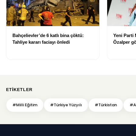
Bahçelievler’de 6 katlı bina çöktü:
Yeni Parti 
Tahliye kararı faciayı önledi
Özalper gö
ETIKETLER
#Milli Eğitim
#Türkiye Yüzyılı
#Türkistan
#Ad