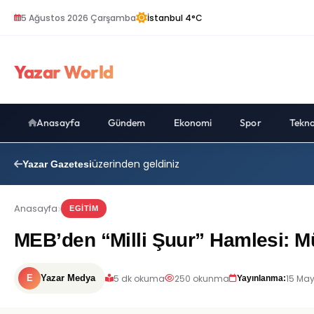
5 Ağustos 2026 Çarşamba
İstanbul 4°C
Yazar World
Anasayfa
Gündem
Ekonomi
Spor
Tekno
üzerinden geldiniz
Yazar Gazetesi
Anasayfa
EGITIM
MEB’den “Milli Şuur” Hamlesi: Mü
5 dk okuma
250 okunma
15 May
E
Yazar Medya
Yayınlanma: