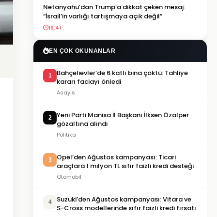
Netanyahu’dan Trump’a dikkat çeken mesaj:
“İsrail’in varlığı tartışmaya açık değil”
19:41
EN ÇOK OKUNANLAR
Bahçelievler’de 6 katlı bina çöktü: Tahliye
1
kararı faciayı önledi
Asayis
Yeni Parti Manisa İl Başkanı İlksen Özalper
2
gözaltına alındı
Politika
Opel’den Ağustos kampanyası: Ticari
3
araçlara 1 milyon TL sıfır faizli kredi desteği
Otomobil
Suzuki’den Ağustos kampanyası: Vitara ve
4
S-Cross modellerinde sıfır faizli kredi fırsatı