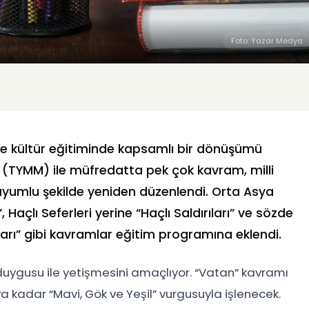
Foto: Yazar Medya
h ve kültür eğitiminde kapsamlı bir dönüşümü
li (TYMM) ile müfredatta pek çok kavram, milli
 uyumlu şekilde yeniden düzenlendi. Orta Asya
 Haçlı Seferleri yerine “Haçlı Saldırıları” ve sözde
ları” gibi kavramlar eğitim programına eklendi.
k duygusu ile yetişmesini amaçlıyor. “Vatan” kavramı
 kadar “Mavi, Gök ve Yeşil” vurgusuyla işlenecek.