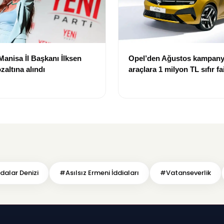
Manisa İl Başkanı İlksen
Opel’den Ağustos kampanya
zaltına alındı
araçlara 1 milyon TL sıfır fai
desteği
alar Denizi
#Asılsız Ermeni İddiaları
#Vatanseverlik