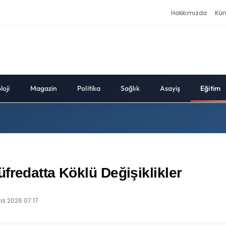
Hakkımızda
Kü
loji
Magazin
Politika
Sağlık
Asayiş
Eğitim
fredatta Köklü Değişiklikler
ıs 2026 07:17