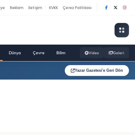
nye
Reklam
İletişim
KVKK
Çerez Politikası
|
Dünya
Çevre
Bilim
Video
Galeri
Yazar Gazetesi'e Geri Dön