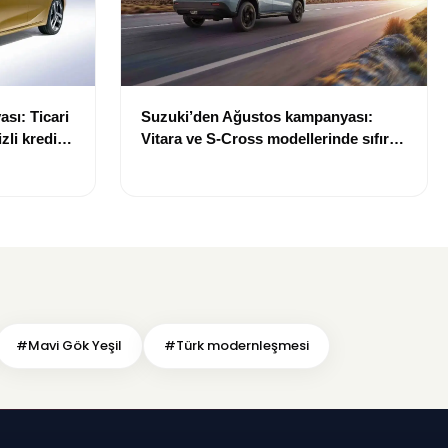
sı: Ticari
Suzuki’den Ağustos kampanyası:
zli kredi
Vitara ve S-Cross modellerinde sıfır
faizli kredi fırsatı
#Mavi Gök Yeşil
#Türk modernleşmesi