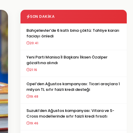
SON DAKIKA
Bahçelievler’de 6 katlı bina çöktü: Tahliye kararı
faciayı önledi
20:41
Yeni Parti Manisa İl Başkanı İlksen Özalper
gözaltına alındı
21:16
Opel’den Ağustos kampanyası: Ticari araçlara 1
milyon TL sıfır faizli kredi desteği
19:48
Suzuki’den Ağustos kampanyası: Vitara ve S-
Cross modellerinde sıfır faizli kredi fırsatı
19:46