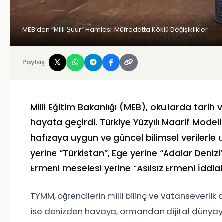
MEB’den “Milli Şuur” Hamlesi: Müfredatta Köklü Değişiklikler
Paylaş
Milli Eğitim Bakanlığı (MEB), okullarda tari
hayata geçirdi. Türkiye Yüzyılı Maarif Mode
hafızaya uygun ve güncel bilimsel verilerle
yerine “Türkistan”, Ege yerine “Adalar Denizi”,
Ermeni meselesi yerine “Asılsız Ermeni İddia
TYMM, öğrencilerin milli bilinç ve vatanseverli
ise denizden havaya, ormandan dijital dünyaya