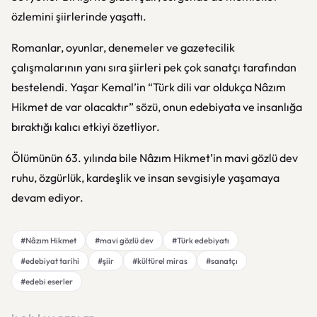
özlemini şiirlerinde yaşattı.
Romanlar, oyunlar, denemeler ve gazetecilik
çalışmalarının yanı sıra şiirleri pek çok sanatçı tarafından
bestelendi. Yaşar Kemal’in “Türk dili var oldukça Nâzım
Hikmet de var olacaktır” sözü, onun edebiyata ve insanlığa
bıraktığı kalıcı etkiyi özetliyor.
Ölümünün 63. yılında bile Nâzım Hikmet’in mavi gözlü dev
ruhu, özgürlük, kardeşlik ve insan sevgisiyle yaşamaya
devam ediyor.
#Nâzım Hikmet
#mavi gözlü dev
#Türk edebiyatı
#edebiyat tarihi
#şiir
#kültürel miras
#sanatçı
#edebi eserler