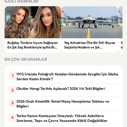
İLGILI HABERLER
Buğday Tenlere Uyum Sağlayan
Yaş Almaktan Öte Bir Stil: Beyaz
Sav
En Şık Saç Renkleriyle Işıltılı Bir
Saçlarla Modern ve Şık
döne
Görünüm
Görünüm Önerileri
çatı
EN ÇOK OKUNANLAR
1972 İrlanda Fotoğrafı Yeniden Gündemde Sevgilisi İçin Silaha
1
Sarılan Kadın Kimdir?
Okullar Hangi Tarihte Açılacak? 2026 Yılı Tatil Bilgileri
2
2026 Ocak Emeklilik Temel Maaş Hesaplama Tablosu ve
3
Bilgileri
Torba Kanun Komisyonu Onayladı: Yüksek Aidatlara
4
Sınırlama, Tapu ve Çevre Yasasında Köklü Değişiklikler