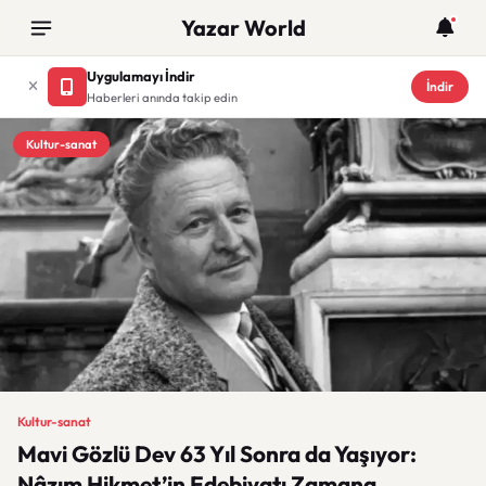
Yazar World
Uygulamayı İndir
İndir
Haberleri anında takip edin
Kultur-sanat
Kultur-sanat
Mavi Gözlü Dev 63 Yıl Sonra da Yaşıyor:
Nâzım Hikmet’in Edebiyatı Zamana