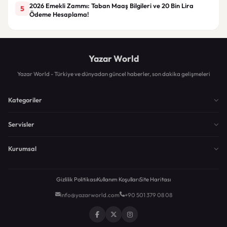
2026 Emekli Zammı: Taban Maaş Bilgileri ve 20 Bin Lira
5
Ödeme Hesaplama!
Yazar World
Yazar World - Türkiye ve dünyadan güncel haberler, son dakika gelişmeleri
Kategoriler
Servisler
Kurumsal
Gizlilik Politikası
Kullanım Koşulları
Site Haritası
info@yazarworld.com
+90 501 379 08 08