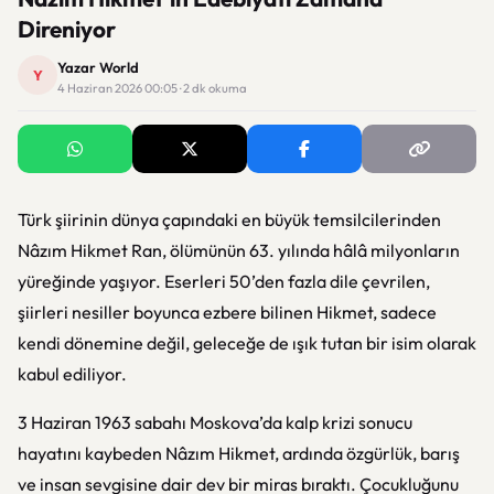
Direniyor
Yazar World
Y
4 Haziran 2026 00:05 · 2 dk okuma
Türk şiirinin dünya çapındaki en büyük temsilcilerinden
Nâzım Hikmet Ran, ölümünün 63. yılında hâlâ milyonların
yüreğinde yaşıyor. Eserleri 50’den fazla dile çevrilen,
şiirleri nesiller boyunca ezbere bilinen Hikmet, sadece
kendi dönemine değil, geleceğe de ışık tutan bir isim olarak
kabul ediliyor.
3 Haziran 1963 sabahı Moskova’da kalp krizi sonucu
hayatını kaybeden Nâzım Hikmet, ardında özgürlük, barış
ve insan sevgisine dair dev bir miras bıraktı. Çocukluğunu