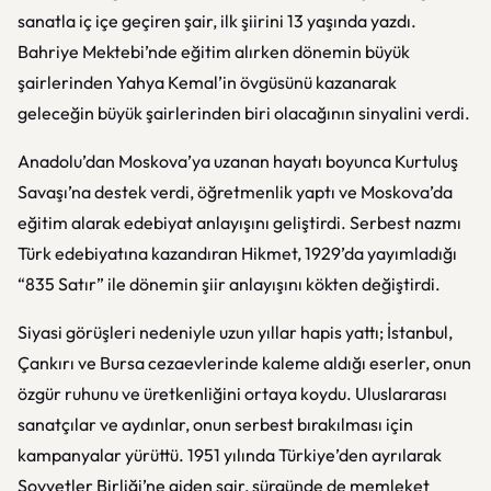
sanatla iç içe geçiren şair, ilk şiirini 13 yaşında yazdı.
Bahriye Mektebi’nde eğitim alırken dönemin büyük
şairlerinden Yahya Kemal’in övgüsünü kazanarak
geleceğin büyük şairlerinden biri olacağının sinyalini verdi.
Anadolu’dan Moskova’ya uzanan hayatı boyunca Kurtuluş
Savaşı’na destek verdi, öğretmenlik yaptı ve Moskova’da
eğitim alarak edebiyat anlayışını geliştirdi. Serbest nazmı
Türk edebiyatına kazandıran Hikmet, 1929’da yayımladığı
“835 Satır” ile dönemin şiir anlayışını kökten değiştirdi.
Siyasi görüşleri nedeniyle uzun yıllar hapis yattı; İstanbul,
Çankırı ve Bursa cezaevlerinde kaleme aldığı eserler, onun
özgür ruhunu ve üretkenliğini ortaya koydu. Uluslararası
sanatçılar ve aydınlar, onun serbest bırakılması için
kampanyalar yürüttü. 1951 yılında Türkiye’den ayrılarak
Sovyetler Birliği’ne giden şair, sürgünde de memleket