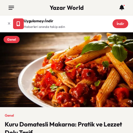
Yazar World
Uygulamayı İndir
İndir
Haberleri anında takip edin
Genel
Genel
Kuru Domatesli Makarna: Pratik ve Lezzet
Dolu Tarif