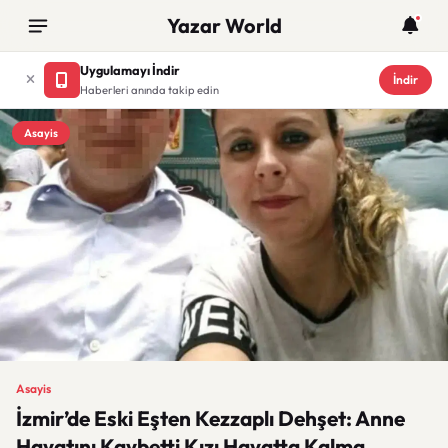
Yazar World
Uygulamayı İndir
İndir
Haberleri anında takip edin
Asayis
Asayis
İzmir’de Eski Eşten Kezzaplı Dehşet: Anne
Hayatını Kaybetti Kızı Hayatta Kalma