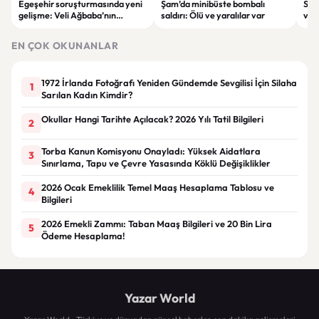
Egeşehir soruşturmasında yeni
Şam’da minibüste bombalı
Ser
gelişme: Veli Ağbaba’nın
saldırı: Ölü ve yaralılar var
ver
ağabeyi Hür Ağbaba tutuklandı
çeke
EN ÇOK OKUNANLAR
1972 İrlanda Fotoğrafı Yeniden Gündemde Sevgilisi İçin Silaha
1
Sarılan Kadın Kimdir?
Okullar Hangi Tarihte Açılacak? 2026 Yılı Tatil Bilgileri
2
Torba Kanun Komisyonu Onayladı: Yüksek Aidatlara
3
Sınırlama, Tapu ve Çevre Yasasında Köklü Değişiklikler
2026 Ocak Emeklilik Temel Maaş Hesaplama Tablosu ve
4
Bilgileri
2026 Emekli Zammı: Taban Maaş Bilgileri ve 20 Bin Lira
5
Ödeme Hesaplama!
Yazar World