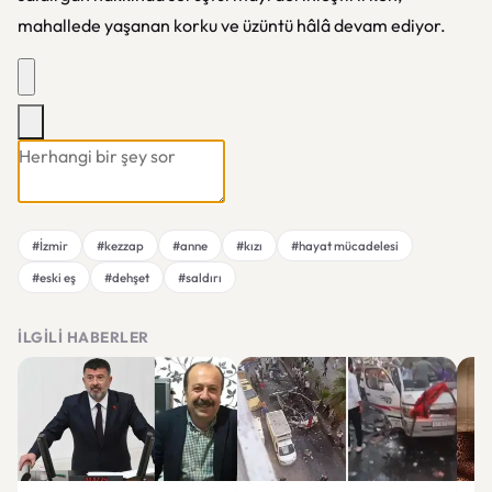
mahallede yaşanan korku ve üzüntü hâlâ devam ediyor.
#İzmir
#kezzap
#anne
#kızı
#hayat mücadelesi
#eski eş
#dehşet
#saldırı
İLGILI HABERLER