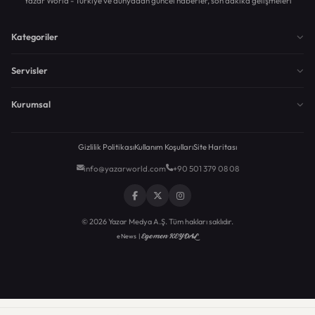
Yazar World - Türkiye ve dünyadan güncel haberler, son dakika gelişmeleri
Kategoriler
Servisler
Kurumsal
Gizlilik Politikası
Kullanım Koşulları
Site Haritası
info@yazarworld.com
+90 501 379 08 08
© 2026 Yazar Medya A.Ş. Tüm hakları saklıdır.
Egemen KEYDAL
eNews |