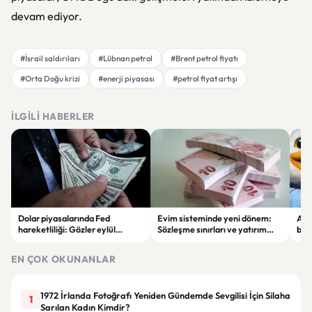
devam ediyor.
#İsrail saldırıları
#Lübnan petrol
#Brent petrol fiyatı
#Orta Doğu krizi
#enerji piyasası
#petrol fiyat artışı
İLGILI HABERLER
Dolar piyasalarında Fed
Evim sisteminde yeni dönem:
Alta
hareketliliği: Gözler eylül
Sözleşme sınırları ve yatırım
bell
ayındaki faiz kararında
kuralları değişti
Bil
duy
EN ÇOK OKUNANLAR
1972 İrlanda Fotoğrafı Yeniden Gündemde Sevgilisi İçin Silaha
1
Sarılan Kadın Kimdir?