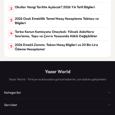
Okullar Hangi Tarihte Açılacak? 2026 Yılı Tatil Bilgileri
2
2026 Ocak Emeklilik Temel Maaş Hesaplama Tablosu ve
3
Bilgileri
Torba Kanun Komisyonu Onayladı: Yüksek Aidatlara
4
Sınırlama, Tapu ve Çevre Yasasında Köklü Değişiklikler
2026 Emekli Zammı: Taban Maaş Bilgileri ve 20 Bin Lira
5
Ödeme Hesaplama!
Yazar World
Yazar World - Türkiye ve dünyadan güncel haberler, son dakika gelişmeleri
Kategoriler
Servisler