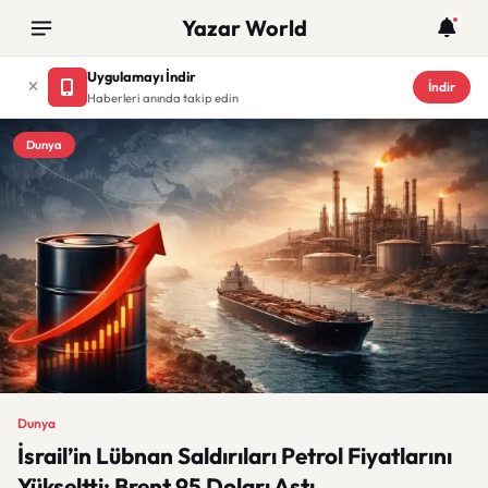
Yazar World
Uygulamayı İndir
İndir
Haberleri anında takip edin
Dunya
Dunya
İsrail’in Lübnan Saldırıları Petrol Fiyatlarını
Yükseltti: Brent 95 Doları Aştı