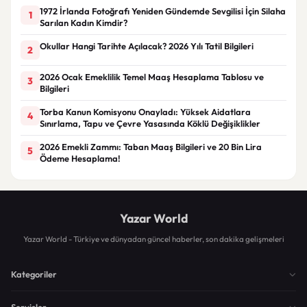
1972 İrlanda Fotoğrafı Yeniden Gündemde Sevgilisi İçin Silaha
1
Sarılan Kadın Kimdir?
Okullar Hangi Tarihte Açılacak? 2026 Yılı Tatil Bilgileri
2
2026 Ocak Emeklilik Temel Maaş Hesaplama Tablosu ve
3
Bilgileri
Torba Kanun Komisyonu Onayladı: Yüksek Aidatlara
4
Sınırlama, Tapu ve Çevre Yasasında Köklü Değişiklikler
2026 Emekli Zammı: Taban Maaş Bilgileri ve 20 Bin Lira
5
Ödeme Hesaplama!
Yazar World
Yazar World - Türkiye ve dünyadan güncel haberler, son dakika gelişmeleri
Kategoriler
Servisler