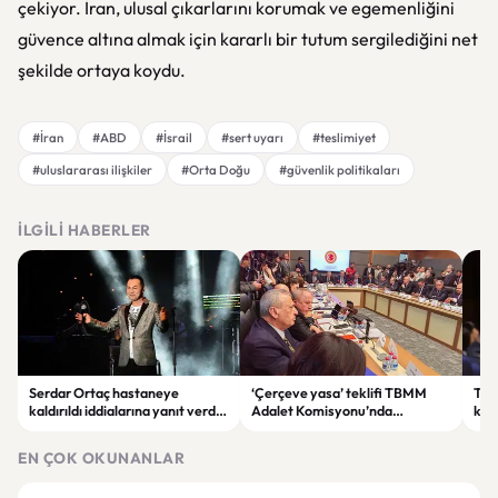
çekiyor. İran, ulusal çıkarlarını korumak ve egemenliğini
güvence altına almak için kararlı bir tutum sergilediğini net
şekilde ortaya koydu.
#İran
#ABD
#İsrail
#sert uyarı
#teslimiyet
#uluslararası ilişkiler
#Orta Doğu
#güvenlik politikaları
İLGILI HABERLER
Serdar Ortaç hastaneye
‘Çerçeve yasa’ teklifi TBMM
Ter
kaldırıldı iddialarına yanıt verdi:
Adalet Komisyonu’nda
kri
“Rutin tedavim için buradayım”
görüşülüyor
tek
gör
EN ÇOK OKUNANLAR