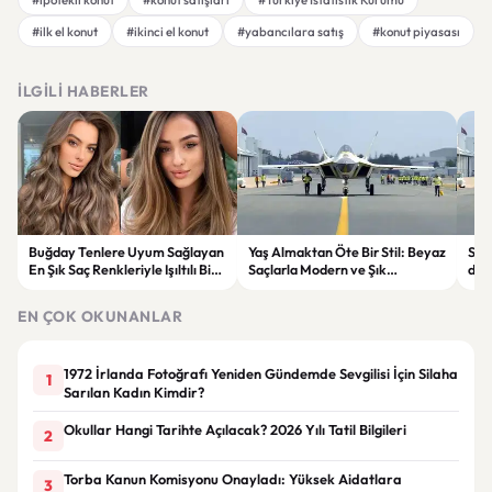
#ilk el konut
#ikinci el konut
#yabancılara satış
#konut piyasası
İLGILI HABERLER
Buğday Tenlere Uyum Sağlayan
Yaş Almaktan Öte Bir Stil: Beyaz
Sav
En Şık Saç Renkleriyle Işıltılı Bir
Saçlarla Modern ve Şık
döne
Görünüm
Görünüm Önerileri
çatı
EN ÇOK OKUNANLAR
1972 İrlanda Fotoğrafı Yeniden Gündemde Sevgilisi İçin Silaha
1
Sarılan Kadın Kimdir?
Okullar Hangi Tarihte Açılacak? 2026 Yılı Tatil Bilgileri
2
Torba Kanun Komisyonu Onayladı: Yüksek Aidatlara
3