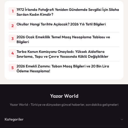
1972 İrlanda Fotoğrafı Yeniden Gündemde Sevgilisi İçin Silaha
1
Sarılan Kadın Kimdir?
Okullar Hangi Tarihte Açılacak? 2026 Yılı Tatil Bilgileri
2
2026 Ocak Emeklilik Temel Maaş Hesaplama Tablosu ve
3
Bilgileri
Torba Kanun Komisyonu Onayladı: Yüksek Aidatlara
4
Sınırlama, Tapu ve Çevre Yasasında Köklü Değişiklikler
2026 Emekli Zammı: Taban Maaş Bilgileri ve 20 Bin Lira
5
Ödeme Hesaplama!
Yazar World
Yazar World - Türkiye ve dünyadan güncel haberler, son dakika gelişmeleri
Kategoriler