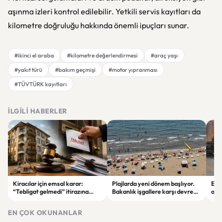
aşınma izleri kontrol edilebilir. Yetkili servis kayıtları da
kilometre doğruluğu hakkında önemli ipuçları sunar.
#ikinci el araba
#kilometre değerlendirmesi
#araç yaşı
#yakıt türü
#bakım geçmişi
#motor yıpranması
#TÜVTÜRK kayıtları
İLGILI HABERLER
Kiracılar için emsal karar:
Plajlarda yeni dönem başlıyor.
Erz
“Tebligat gelmedi” itirazına
Bakanlık işgallere karşı devreye
araç
UYAP engeli
girecek
EN ÇOK OKUNANLAR