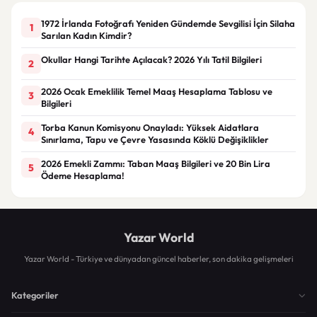
1972 İrlanda Fotoğrafı Yeniden Gündemde Sevgilisi İçin Silaha
1
Sarılan Kadın Kimdir?
Okullar Hangi Tarihte Açılacak? 2026 Yılı Tatil Bilgileri
2
2026 Ocak Emeklilik Temel Maaş Hesaplama Tablosu ve
3
Bilgileri
Torba Kanun Komisyonu Onayladı: Yüksek Aidatlara
4
Sınırlama, Tapu ve Çevre Yasasında Köklü Değişiklikler
2026 Emekli Zammı: Taban Maaş Bilgileri ve 20 Bin Lira
5
Ödeme Hesaplama!
Yazar World
Yazar World - Türkiye ve dünyadan güncel haberler, son dakika gelişmeleri
Kategoriler