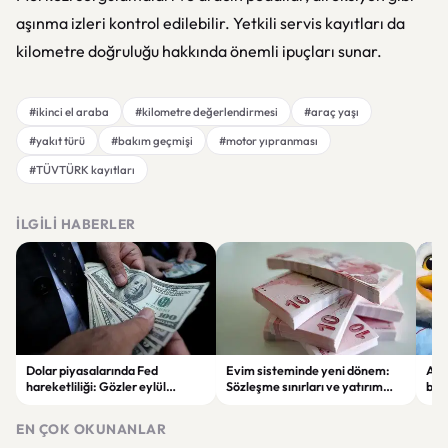
aşınma izleri kontrol edilebilir. Yetkili servis kayıtları da
kilometre doğruluğu hakkında önemli ipuçları sunar.
#ikinci el araba
#kilometre değerlendirmesi
#araç yaşı
#yakıt türü
#bakım geçmişi
#motor yıpranması
#TÜVTÜRK kayıtları
İLGILI HABERLER
Dolar piyasalarında Fed
Evim sisteminde yeni dönem:
Alta
hareketliliği: Gözler eylül
Sözleşme sınırları ve yatırım
bell
ayındaki faiz kararında
kuralları değişti
Bil
duy
EN ÇOK OKUNANLAR