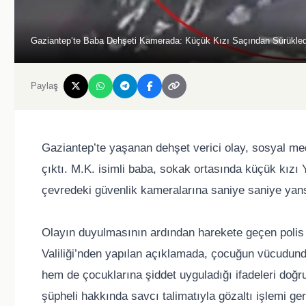
Gaziantep’te Baba Dehşeti Kamerada: Küçük Kızı Saçından Sürükledi
Paylaş
Gaziantep’te yaşanan dehşet verici olay, sosyal me
çıktı. M.K. isimli baba, sokak ortasında küçük kızı 
çevredeki güvenlik kameralarına saniye saniye yans
Olayın duyulmasının ardından harekete geçen polis e
Valiliği’nden yapılan açıklamada, çocuğun vücudunda
hem de çocuklarına şiddet uyguladığı ifadeleri doğru
şüpheli hakkında savcı talimatıyla gözaltı işlemi gerçe