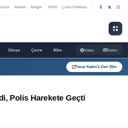
Künye
Reklam
İletişim
KVKK
Çerez Politikası
|
Dünya
Çevre
Bilim
Video
Galeri
Yazar Kadın'e Geri Dön
i, Polis Harekete Geçti