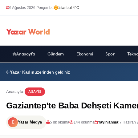
6 Ağustos 2026 Perşembe
İstanbul 4°C
Yazar World
Anasayfa
Gündem
Ekonomi
Spor
Tekno
Yazar Kadın
üzerinden geldiniz
Anasayfa
ASAYIS
Gaziantep’te Baba Dehşeti Kamer
E
Yazar Medya
5 dk okuma
144 okunma
Yayınlanma:
7 Haziran 