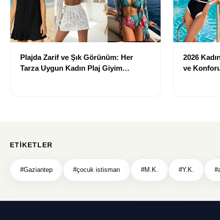
Plajda Zarif ve Şık Görünüm: Her
2026 Kadın 
Tarza Uygun Kadın Plaj Giyim
ve Konforu
Önerileri
Modeller
ETIKETLER
#Gaziantep
#çocuk istismarı
#M.K.
#Y.K.
#a