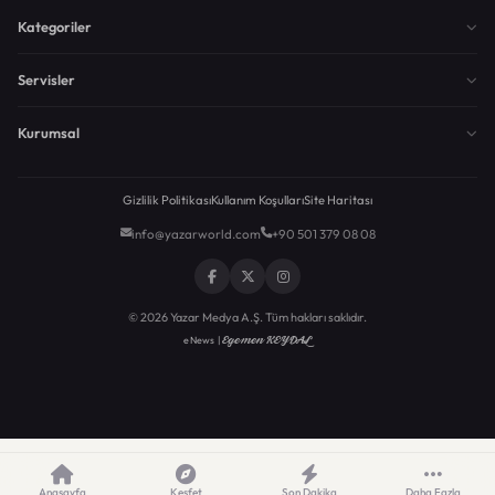
Kategoriler
Servisler
Kurumsal
Gizlilik Politikası
Kullanım Koşulları
Site Haritası
info@yazarworld.com
+90 501 379 08 08
© 2026 Yazar Medya A.Ş. Tüm hakları saklıdır.
Egemen KEYDAL
eNews |
Anasayfa
Keşfet
Son Dakika
Daha Fazla