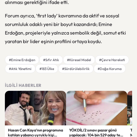
alınması gerektiğini ifade etti.
Forum ayrıca, ‘first lady’ kavramına da aktif ve sosyal
sorumluluk odaklı yeni bir boyut kazandırdı; Emine
Erdoğan, projeleriyle yalnızca sembolik değil, somut etki
yaratan bir lider eşinin profilini ortaya koydu.
#Emine Erdoğan
#Sıfır Atık
#Küresel Model
#Çevre Hareketi
#Atık Yönetimi
#183 Ülke
#Sürdürülebilirlik
#Doğa Koruma
İLGILI HABERLER
Hasan Can Kaya’nın programına
YÖKDİL/2 sınavı pazar günü
Tren
katılan yabancı uyruklu kişi
yapılacak: 104 bin 529 aday ter
Man