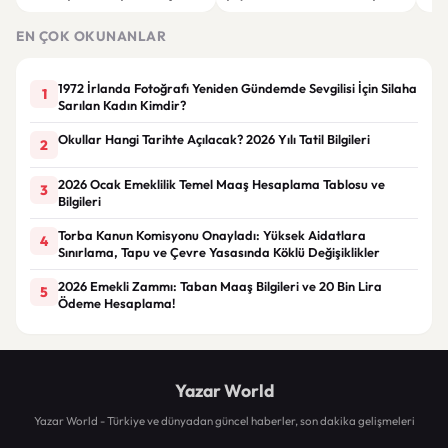
çalışma izni olmadığı
dökecek
Bol
gerekçesiyle gözaltına alındı
EN ÇOK OKUNANLAR
1972 İrlanda Fotoğrafı Yeniden Gündemde Sevgilisi İçin Silaha
1
Sarılan Kadın Kimdir?
Okullar Hangi Tarihte Açılacak? 2026 Yılı Tatil Bilgileri
2
2026 Ocak Emeklilik Temel Maaş Hesaplama Tablosu ve
3
Bilgileri
Torba Kanun Komisyonu Onayladı: Yüksek Aidatlara
4
Sınırlama, Tapu ve Çevre Yasasında Köklü Değişiklikler
2026 Emekli Zammı: Taban Maaş Bilgileri ve 20 Bin Lira
5
Ödeme Hesaplama!
Yazar World
Yazar World - Türkiye ve dünyadan güncel haberler, son dakika gelişmeleri