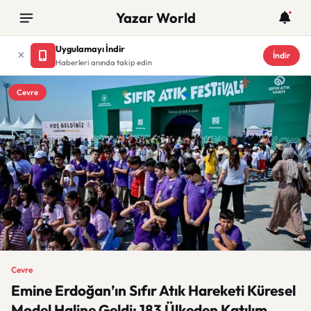
Yazar World
Uygulamayı İndir
İndir
Haberleri anında takip edin
Cevre
Cevre
Emine Erdoğan’ın Sıfır Atık Hareketi Küresel
Model Haline Geldi: 183 Ülkeden Katılım