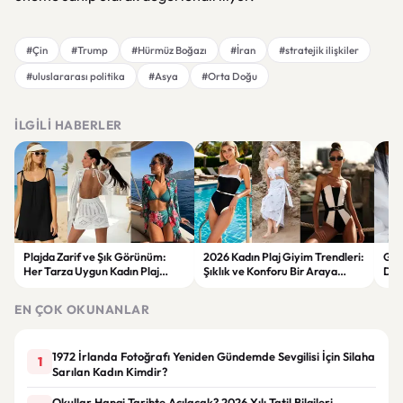
#Çin
#Trump
#Hürmüz Boğazı
#İran
#stratejik ilişkiler
#uluslararası politika
#Asya
#Orta Doğu
İLGILI HABERLER
Plajda Zarif ve Şık Görünüm:
2026 Kadın Plaj Giyim Trendleri:
Güz
Her Tarza Uygun Kadın Plaj
Şıklık ve Konforu Bir Araya
Dön
Giyim Önerileri
Getiren Modeller
Bakı
Çöz
EN ÇOK OKUNANLAR
1972 İrlanda Fotoğrafı Yeniden Gündemde Sevgilisi İçin Silaha
1
Sarılan Kadın Kimdir?
Okullar Hangi Tarihte Açılacak? 2026 Yılı Tatil Bilgileri