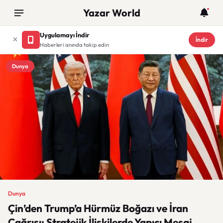
Yazar World
Uygulamayı İndir
İndir
Haberleri anında takip edin
Dunya
Dunya
Çin’den Trump’a Hürmüz Boğazı ve İran
Çağrısı: Stratejik İlişkilerde Yapıcı Mesaj