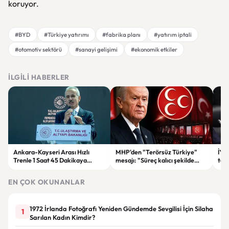
koruyor.
#BYD
#Türkiye yatırımı
#fabrika planı
#yatırım iptali
#otomotiv sektörü
#sanayi gelişimi
#ekonomik etkiler
İLGILI HABERLER
Ankara-Kayseri Arası Hızlı
MHP'den "Terörsüz Türkiye"
İYİ
Trenle 1 Saat 45 Dakikaya
mesajı: "Süreç kalıcı şekilde
tekl
Düşecek
tamamlanmalı"
şer
EN ÇOK OKUNANLAR
1972 İrlanda Fotoğrafı Yeniden Gündemde Sevgilisi İçin Silaha
1
Sarılan Kadın Kimdir?