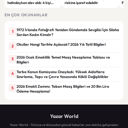
halindeyken alev aldı: 4 kişi
riskine işaret edebilir
Pak
yaralandı
birl
EN ÇOK OKUNANLAR
1972 İrlanda Fotoğrafı Yeniden Gündemde Sevgilisi İçin Silaha
1
Sarılan Kadın Kimdir?
Okullar Hangi Tarihte Açılacak? 2026 Yılı Tatil Bilgileri
2
2026 Ocak Emeklilik Temel Maaş Hesaplama Tablosu ve
3
Bilgileri
Torba Kanun Komisyonu Onayladı: Yüksek Aidatlara
4
Sınırlama, Tapu ve Çevre Yasasında Köklü Değişiklikler
2026 Emekli Zammı: Taban Maaş Bilgileri ve 20 Bin Lira
5
Ödeme Hesaplama!
Yazar World
Yazar World - Türkiye ve dünyadan güncel haberler, son dakika gelişmeleri