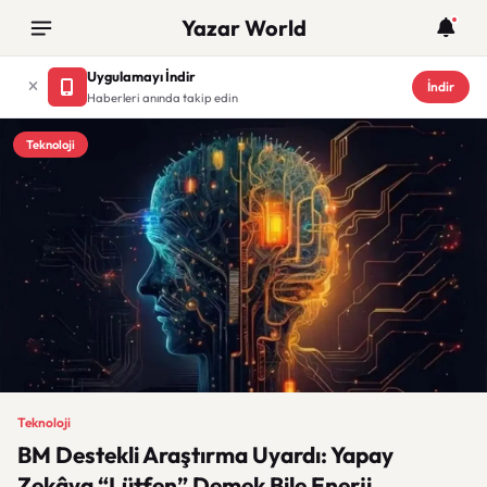
Yazar World
Uygulamayı İndir
İndir
Haberleri anında takip edin
Teknoloji
Teknoloji
BM Destekli Araştırma Uyardı: Yapay
Zekâya “Lütfen” Demek Bile Enerji