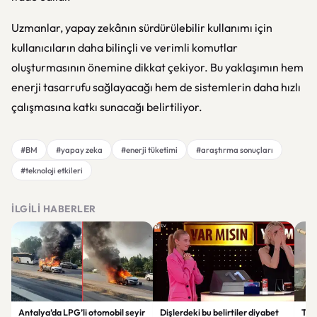
Uzmanlar, yapay zekânın sürdürülebilir kullanımı için
kullanıcıların daha bilinçli ve verimli komutlar
oluşturmasının önemine dikkat çekiyor. Bu yaklaşımın hem
enerji tasarrufu sağlayacağı hem de sistemlerin daha hızlı
çalışmasına katkı sunacağı belirtiliyor.
#BM
#yapay zeka
#enerji tüketimi
#araştırma sonuçları
#teknoloji etkileri
İLGILI HABERLER
Antalya’da LPG’li otomobil seyir
Dişlerdeki bu belirtiler diyabet
Tür