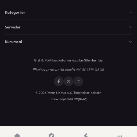
Kategoriler
Servisler
Kurumsal
Gizlilik Politikası
Kullanım Koşulları
Site Haritası
info@yazarworld.com
+90 501 379 08 08
© 2026 Yazar Medya A.Ş. Tüm hakları saklıdır.
Egemen KEYDAL
eNews |