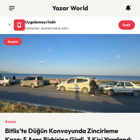
Yazar World
Uygulamayı İndir
İndir
Haberleri anında takip edin
Asayis
Asayis
Bitlis’te Düğün Konvoyunda Zincirleme
Kaza: 5 Araç Birbirine Girdi, 3 Kişi Yaralandı