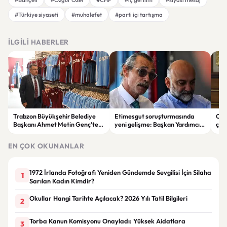
#Türkiye siyaseti
#muhalefet
#parti içi tartışma
İLGILI HABERLER
Trabzon Büyükşehir Belediye
Etimesgut soruşturmasında
Cum
Başkanı Ahmet Metin Genç’ten
yeni gelişme: Başkan Yardımcısı
çer
Trabzonspor’a forma desteği: 6
Mutlu Kerimoğlu’nun test
Bah
bin 661 forma aldı
sonucu gündemde
EN ÇOK OKUNANLAR
1972 İrlanda Fotoğrafı Yeniden Gündemde Sevgilisi İçin Silaha
1
Sarılan Kadın Kimdir?
Okullar Hangi Tarihte Açılacak? 2026 Yılı Tatil Bilgileri
2
Torba Kanun Komisyonu Onayladı: Yüksek Aidatlara
3