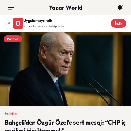
Yazar World
Uygulamayı İndir
İndir
Haberleri anında takip edin
Politika
Politika
Bahçeli’den Özgür Özel’e sert mesaj: “CHP iç
gerilimi büyütmemeli”